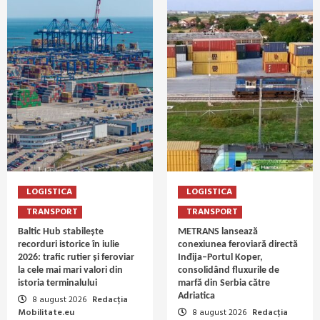
LOGISTICA
LOGISTICA
TRANSPORT
TRANSPORT
Baltic Hub stabilește
METRANS lansează
recorduri istorice în iulie
conexiunea feroviară directă
2026: trafic rutier și feroviar
Inđija–Portul Koper,
la cele mai mari valori din
consolidând fluxurile de
istoria terminalului
marfă din Serbia către
Adriatica
8 august 2026
Redacția
Mobilitate.eu
8 august 2026
Redacția