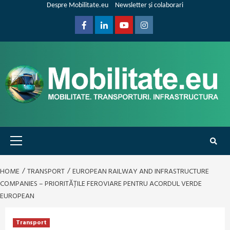
Skip
Despre Mobilitate.eu
Newsletter și colaborari
to
content
Facebook
Linkedin
Youtube
Instagram
Primary
Menu
HOME
TRANSPORT
EUROPEAN RAILWAY AND INFRASTRUCTURE
COMPANIES – PRIORITĂȚILE FEROVIARE PENTRU ACORDUL VERDE
EUROPEAN
Transport