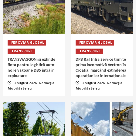
FEROVIAR GLOBAL
FEROVIAR GLOBAL
TRANSPORT
TRANSPORT
TRANSWAGGON își extinde
DPB Rail Infra Service trimite
flota pentru logistică auto:
prima locomotivă Vectron în
noile vagoane DB5 intră în
Croația, marcând extinderea
exploatare
operațiunilor internaționale
8 august 2026
Redacția
8 august 2026
Redacția
Mobilitate.eu
Mobilitate.eu