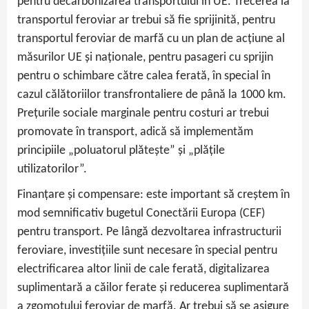
pentru decarbonizarea transportului în UE. Trecerea la
transportul feroviar ar trebui să fie sprijinită, pentru
transportul feroviar de marfă cu un plan de acțiune al
măsurilor UE și naționale, pentru pasageri cu sprijin
pentru o schimbare către calea ferată, în special în
cazul călătoriilor transfrontaliere de până la 1000 km.
Prețurile sociale marginale pentru costuri ar trebui
promovate în transport, adică să implementăm
principiile „poluatorul plătește” și „plățile
utilizatorilor”.
Finanțare și compensare: este important să creștem în
mod semnificativ bugetul Conectării Europa (CEF)
pentru transport. Pe lângă dezvoltarea infrastructurii
feroviare, investițiile sunt necesare în special pentru
electrificarea altor linii de cale ferată, digitalizarea
suplimentară a căilor ferate și reducerea suplimentară
a zgomotului feroviar de marfă. Ar trebui să se asigure