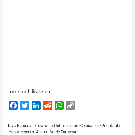
Foto: mobilitate.eu
Facebook
Twitter
LinkedIn
Reddit
WhatsApp
Copy
Link
Tags:
European Railway and Infrastructure Companies - Prioritățile
feroviare pentru Acordul Verde European