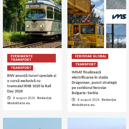
EVENIMENTE
FEROVIAR GLOBAL
TRANSPORT
TRANSPORT
TRANSPORT
IMSAT finalizează
RNV anunță tururi speciale și
electrificarea în stația
o cursă exclusivă cu
Dragoman, punct strategic
tramvaiul RHB 1020 la Rail
pe coridorul feroviar
Day 2026
Bulgaria–Serbia
8 august 2026
Redacția
8 august 2026
Redacția
Mobilitate.eu
Mobilitate.eu