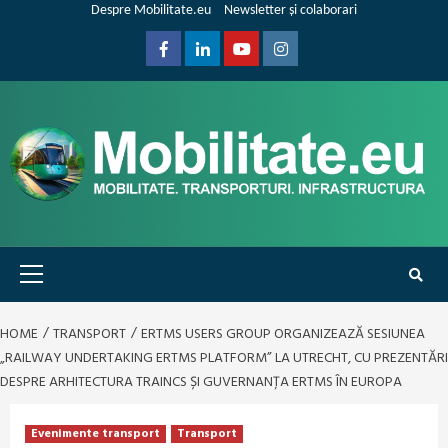
Skip
Despre Mobilitate.eu
Newsletter și colaborari
to
content
Facebook
Linkedin
Youtube
Instagram
Primary
Menu
HOME
TRANSPORT
ERTMS USERS GROUP ORGANIZEAZĂ SESIUNEA
„RAILWAY UNDERTAKING ERTMS PLATFORM” LA UTRECHT, CU PREZENTĂRI
DESPRE ARHITECTURA TRAINCS ȘI GUVERNANȚA ERTMS ÎN EUROPA
Evenimente transport
Transport