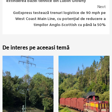
Reading
extinderea bazei tehnice din Lublin Główny
Next
GoExpress testează trenuri logistice de 90 mph pe
West Coast Main Line, cu potențial de reducere a
timpilor Anglo‑Scottish cu până la 50%
De interes pe aceeasi temă