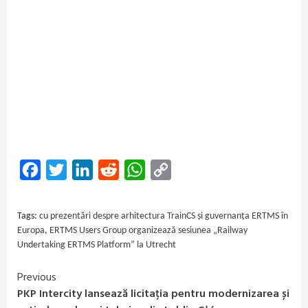
Facebook
Twitter
LinkedIn
Reddit
WhatsApp
Copy
Link
Tags:
cu prezentări despre arhitectura TrainCS și guvernanța ERTMS în
Europa
,
ERTMS Users Group organizează sesiunea „Railway
Undertaking ERTMS Platform” la Utrecht
Previous
Continue
PKP Intercity lansează licitația pentru modernizarea și