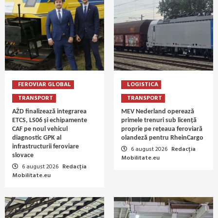
FEROVIAR GLOBAL
LOGISTICA
TRANSPORT
TRANSPORT
AŽD finalizează integrarea
MEV Nederland operează
ETCS, LS06 și echipamente
primele trenuri sub licență
CAF pe noul vehicul
proprie pe rețeaua feroviară
diagnostic GPK al
olandeză pentru RheinCargo
infrastructurii feroviare
6 august 2026
Redacția
slovace
Mobilitate.eu
6 august 2026
Redacția
Mobilitate.eu