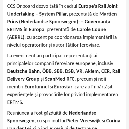
CCS Onboard dezvoltată în cadrul
Europe’s Rail Joint
Undertaking – System Pillar
, prezentată de
Martien
Prins (Nederlandse Spoorwegen)
; –
Guvernanța
ERTMS în Europa
, prezentată de
Carole Coune
(AERRL)
, cu accent pe coordonarea implementării la
nivelul operatorilor și autorităților feroviare.
La eveniment au participat reprezentanți ai
principalelor companii feroviare europene, inclusiv
Deutsche Bahn, ÖBB, SBB, DSB, VR, Akiem, CER, Rail
Delivery Group
și
ScanMed RFC
, precum și noii
membri
Eurotunnel
și
Eurostar
, care au împărtășit
experiențele și provocările lor privind implementarea
ERTMS.
Reuniunea a fost găzduită de
Nederlandse
Spoorwegen
, cu sprijinul lui
Pieter Vreeswijk
și
Corina
van der Lei
, și a inclus sesiuni de testare pe