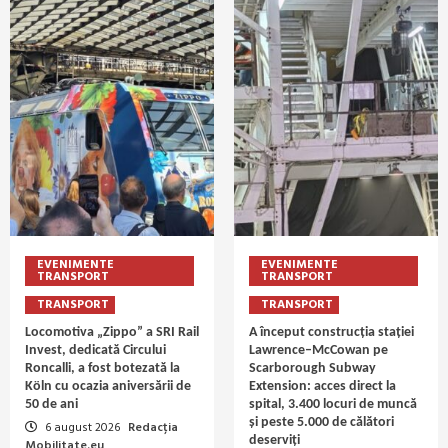
EVENIMENTE
EVENIMENTE
TRANSPORT
TRANSPORT
TRANSPORT
TRANSPORT
Locomotiva „Zippo” a SRI Rail
A început construcția stației
Invest, dedicată Circului
Lawrence–McCowan pe
Roncalli, a fost botezată la
Scarborough Subway
Köln cu ocazia aniversării de
Extension: acces direct la
50 de ani
spital, 3.400 locuri de muncă
și peste 5.000 de călători
6 august 2026
Redacția
deserviți
Mobilitate.eu