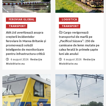
FEROVIAR GLOBAL
LOGISTICA
TRANSPORT
TRANSPORT
AVA Ltd avertizează asupra
ČD Cargo revigorează
creșterii incidentelor
transportul de marfă pe
feroviare în Marea Britanie și
„Pacificul Sázava”: 250 de
promovează soluții
camioane de lemn mutate pe
inteligente de monitorizare
calea ferată în primele șapte
pentru infrastructura critică
luni ale anului
6 august 2026
Redacția
6 august 2026
Redacția
Mobilitate.eu
Mobilitate.eu