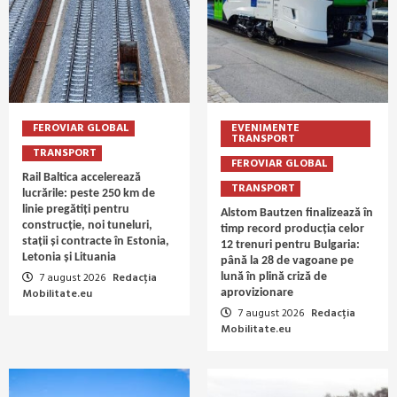
FEROVIAR GLOBAL
EVENIMENTE
TRANSPORT
TRANSPORT
FEROVIAR GLOBAL
Rail Baltica accelerează
TRANSPORT
lucrările: peste 250 km de
linie pregătiți pentru
Alstom Bautzen finalizează în
construcție, noi tuneluri,
timp record producția celor
stații și contracte în Estonia,
12 trenuri pentru Bulgaria:
Letonia și Lituania
până la 28 de vagoane pe
7 august 2026
Redacția
lună în plină criză de
Mobilitate.eu
aprovizionare
7 august 2026
Redacția
Mobilitate.eu