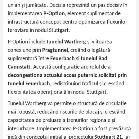
un an și jumătate. Decizia reprezintă un pas decisiv în
implementarea
P‑Option
, element suplimentar de
infrastructură conceput pentru optimizarea fluxurilor
feroviare în nodul Stuttgart.
P‑Option include
tunelul Wartberg
și viitoarea
conexiune prin
Pragtunnel
, creând o legătură
suplimentară între
Feuerbach
și
tunelul Bad
Cannstatt
. Această configurație are rolul de a
decongestiona actualul acces puternic solicitat prin
tunelul Feuerbach
, redistribuind traficul și crescând
flexibilitatea operațională în nodul Stuttgart.
Tunelul Wartberg va permite o structură de circulație
mai robustă, reducând riscurile de blocaj și crescând
capacitatea de preluare a trenurilor regionale și
interurbane. Implementarea P‑Option a fost prevăzută
încă din conceptul inițial al proiectului
Stuttgart 21
, iar