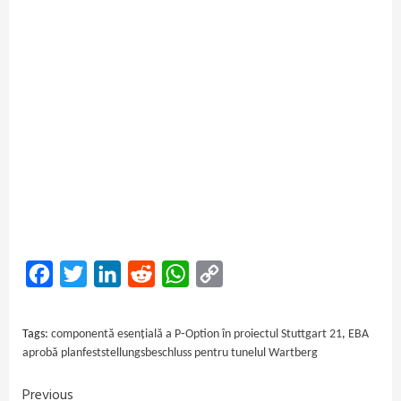
Facebook
Twitter
LinkedIn
Reddit
WhatsApp
Copy
Link
Tags:
componentă esențială a P‑Option în proiectul Stuttgart 21
,
EBA
aprobă planfeststellungsbeschluss pentru tunelul Wartberg
Previous