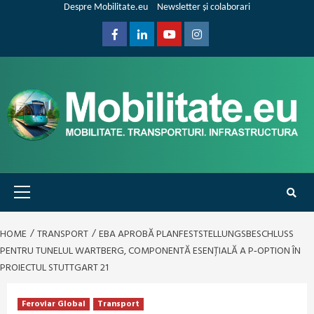
Skip
Despre Mobilitate.eu
Newsletter și colaborari
to
content
Facebook
Linkedin
Youtube
Instagram
Primary
Menu
HOME
TRANSPORT
EBA APROBĂ PLANFESTSTELLUNGSBESCHLUSS
PENTRU TUNELUL WARTBERG, COMPONENTĂ ESENȚIALĂ A P‑OPTION ÎN
PROIECTUL STUTTGART 21
Feroviar Global
Transport