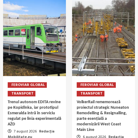
FEROVIAR GLOBAL
FEROVIAR GLOBAL
TRANSPORT
TRANSPORT
Trenul autonom EDITA revine
VolkerRail rememorează
pe Kopidlnka, iar prototipul
proiectul strategic Nuneaton
Esmeralda intră în serviciu
Remodelling & Resignalling,
regulat pe linia experimentală
parte esențială a
AŽD
modernizării West Coast
Main Line
7 august 2026
Redacția
Mobilitate.eu
6 august 2026
Redacția