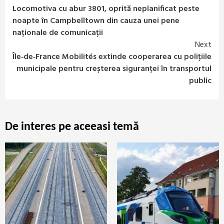
Continue
Locomotiva cu abur 3801, oprită neplanificat peste
Reading
noapte în Campbelltown din cauza unei pene
naționale de comunicații
Next
Île‑de‑France Mobilités extinde cooperarea cu polițiile
municipale pentru creșterea siguranței în transportul
public
De interes pe aceeasi temă