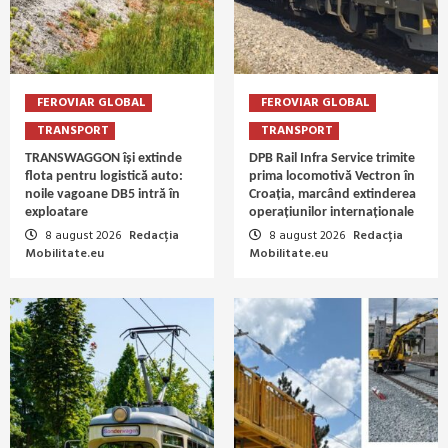
FEROVIAR GLOBAL
FEROVIAR GLOBAL
TRANSPORT
TRANSPORT
TRANSWAGGON își extinde
DPB Rail Infra Service trimite
flota pentru logistică auto:
prima locomotivă Vectron în
noile vagoane DB5 intră în
Croația, marcând extinderea
exploatare
operațiunilor internaționale
8 august 2026
Redacția
8 august 2026
Redacția
Mobilitate.eu
Mobilitate.eu