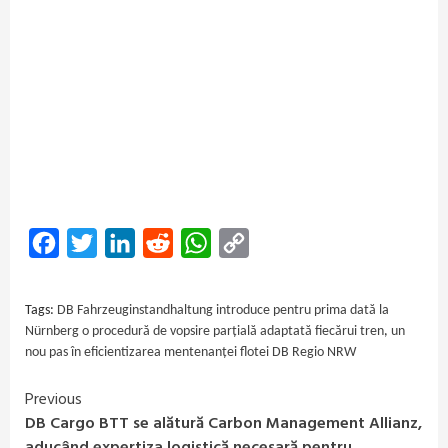
Facebook
Twitter
LinkedIn
Reddit
WhatsApp
Copy
Link
Tags:
DB Fahrzeuginstandhaltung introduce pentru prima dată la
Nürnberg o procedură de vopsire parțială adaptată fiecărui tren
,
un
nou pas în eficientizarea mentenanței flotei DB Regio NRW
Previous
Continue
DB Cargo BTT se alătură Carbon Management Allianz,
Reading