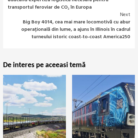
aducând expertiza logistică necesară pentru
transportul feroviar de CO₂ în Europa
Next
Big Boy 4014, cea mai mare locomotivă cu abur
operațională din lume, a ajuns în Illinois în cadrul
turneului istoric coast‑to‑coast America250
De interes pe aceeasi temă