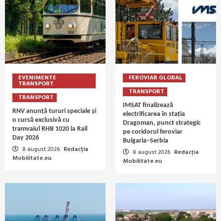
EVENIMENTE
FEROVIAR GLOBAL
TRANSPORT
TRANSPORT
TRANSPORT
IMSAT finalizează
RNV anunță tururi speciale și
electrificarea în stația
o cursă exclusivă cu
Dragoman, punct strategic
tramvaiul RHB 1020 la Rail
pe coridorul feroviar
Day 2026
Bulgaria–Serbia
8 august 2026
Redacția
8 august 2026
Redacția
Mobilitate.eu
Mobilitate.eu