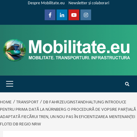
Skip
Despre Mobilitate.eu
Newsletter și colaborari
to
content
Facebook
Linkedin
Youtube
Instagram
Primary
Menu
HOME
TRANSPORT
DB FAHRZEUGINSTANDHALTUNG INTRODUCE
PENTRU PRIMA DATĂ LA NÜRNBERG O PROCEDURĂ DE VOPSIRE PARȚIALĂ
ADAPTATĂ FIECĂRUI TREN, UN NOU PAS ÎN EFICIENTIZAREA MENTENANȚEI
FLOTEI DB REGIO NRW