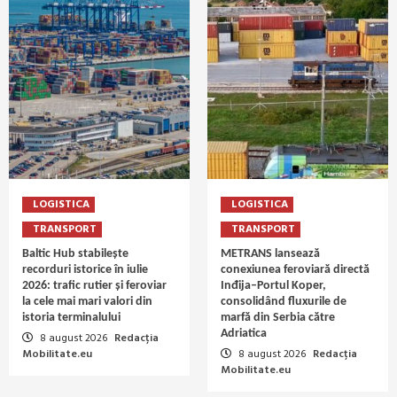
LOGISTICA
LOGISTICA
TRANSPORT
TRANSPORT
Baltic Hub stabilește
METRANS lansează
recorduri istorice în iulie
conexiunea feroviară directă
2026: trafic rutier și feroviar
Inđija–Portul Koper,
la cele mai mari valori din
consolidând fluxurile de
istoria terminalului
marfă din Serbia către
Adriatica
8 august 2026
Redacția
Mobilitate.eu
8 august 2026
Redacția
Mobilitate.eu