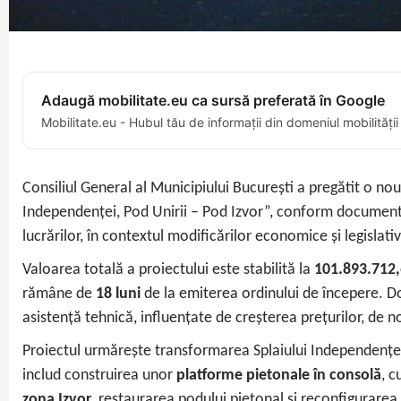
Adaugă mobilitate.eu ca sursă preferată în Google
Mobilitate.eu - Hubul tău de informații din domeniul mobilității
Consiliul General al Municipiului București a pregătit o no
Independenței, Pod Unirii – Pod Izvor”, conform documentelor
lucrărilor, în contextul modificărilor economice și legislativ
Valoarea totală a proiectului este stabilită la
101.893.712,
rămâne de
18 luni
de la emiterea ordinului de începere. Docu
asistență tehnică, influențate de creșterea prețurilor, de noi
Proiectul urmărește transformarea Splaiului Independenței di
includ construirea unor
platforme pietonale în consolă
, c
zona Izvor
, restaurarea podului pietonal și reconfigurarea 