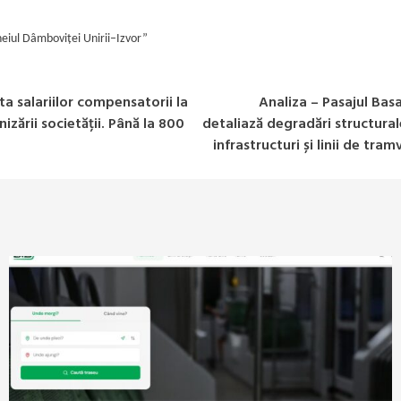
eiul Dâmboviței Unirii–Izvor”
 salariilor compensatorii la
Analiza – Pasajul Basa
izării societății. Până la 800
detaliază degradări structurale,
infrastructuri și linii de tr