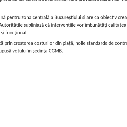
nă pentru zona centrală a Bucureștiului și are ca obiectiv cre
. Autoritățile subliniază că intervențiile vor îmbunătăți calitate
 și funcțional.
 prin creșterea costurilor din piață, noile standarde de control a
supusă votului în ședința CGMB.