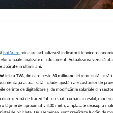
uă
hotărâre
prin care actualizează indicatorii tehnico‑economici
 oficiale analizate din document. Actualizarea vizează atât cos
e apărute în ultimii ani.
66 lei cu TVA
, din care peste
60 milioane lei
reprezintă lucrări
mentația actualizată include ajustări ale costurilor de proiecta
le cerințe de digitalizare și de modificările salariale din sector
ntr-o zonă de tranzit într-un spațiu urban accesibil, modern și 
u o lățime de aproximativ 3,30 metri, amplasate deasupra malu
pistei de biciclete. De asemenea, sunt prevăzute lucrări de mod