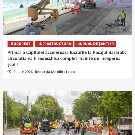
BUCURESTI
INFRASTRUCTURA
JURNAL DE ȘANTIER
Primăria Capitalei accelerează lucrările la Pasajul Basarab:
circulația va fi redeschisă complet înainte de începerea
școlii
31 iulie 2026
Redacția Mobilitate.eu