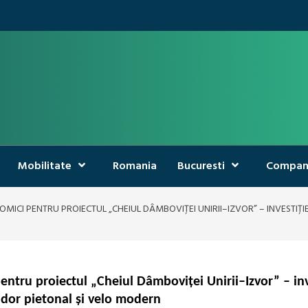
Mobilitate
Romania
Bucuresti
Compan
ICI PENTRU PROIECTUL „CHEIUL DÂMBOVIȚEI UNIRII–IZVOR” – INVESTIȚIE
ntru proiectul „Cheiul Dâmboviței Unirii–Izvor” – inv
idor pietonal și velo modern