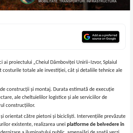
 ai proiectului „Cheiul Dâmboviței Unirii–Izvor, Splaiul
turile totale ale investiției, cât și detaliile tehnice ale
 de construcții și montaj. Durata estimată de execuție
re, ale cheltuielilor logistice și ale serviciilor de
ul construcțiilor.
orientat către pietoni și bicicliști. Intervențiile prevăzute
rilor existente, realizarea unei
platforme de belvedere în
ernizare a iluminatului public, amenajări de spații verzi,