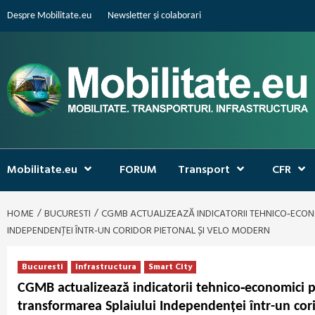
Skip
Despre Mobilitate.eu
Newsletter și colaborari
to
content
Mobilitate.eu
FORUM
Transport
CFR
HOME
BUCURESTI
CGMB ACTUALIZEAZĂ INDICATORII TEHNICO‑ECONOM
INDEPENDENȚEI ÎNTR-UN CORIDOR PIETONAL ȘI VELO MODERN
Bucuresti
Infrastructura
Smart City
CGMB actualizează indicatorii tehnico‑economici pe
transformarea Splaiului Independenței într-un cor