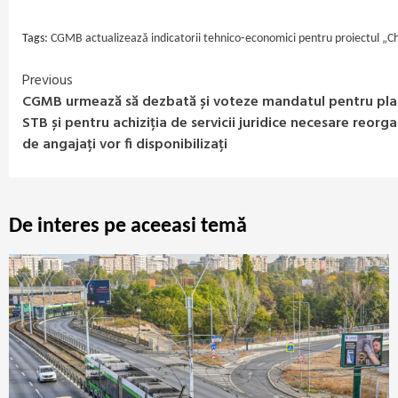
Link
Tags:
CGMB actualizează indicatorii tehnico‑economici pentru proiectul „Ch
Previous
Continue
CGMB urmează să dezbată și voteze mandatul pentru plata
Reading
STB și pentru achiziția de servicii juridice necesare reorgan
de angajați vor fi disponibilizați
De interes pe aceeasi temă