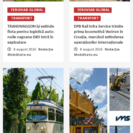
FEROVIAR GLOBAL
FEROVIAR GLOBAL
TRANSPORT
TRANSPORT
TRANSWAGGON își extinde
DPB Rail Infra Service trimite
flota pentru logistică auto:
prima locomotivă Vectron în
noile vagoane DB5 intră în
Croația, marcând extinderea
exploatare
operațiunilor internaționale
8 august 2026
Redacția
8 august 2026
Redacția
Mobilitate.eu
Mobilitate.eu