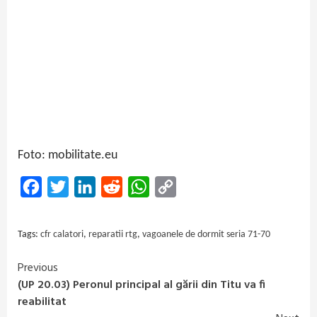
Foto: mobilitate.eu
Facebook
Twitter
LinkedIn
Reddit
WhatsApp
Copy
Link
Tags:
cfr calatori
,
reparatii rtg
,
vagoanele de dormit seria 71-70
Previous
Continue
(UP 20.03) Peronul principal al gării din Titu va fi
Reading
reabilitat