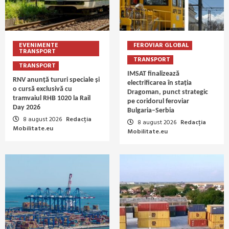
EVENIMENTE
FEROVIAR GLOBAL
TRANSPORT
TRANSPORT
TRANSPORT
IMSAT finalizează
RNV anunță tururi speciale și
electrificarea în stația
o cursă exclusivă cu
Dragoman, punct strategic
tramvaiul RHB 1020 la Rail
pe coridorul feroviar
Day 2026
Bulgaria–Serbia
8 august 2026
Redacția
8 august 2026
Redacția
Mobilitate.eu
Mobilitate.eu