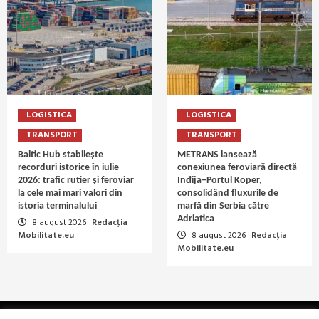
LOGISTICA
LOGISTICA
TRANSPORT
TRANSPORT
Baltic Hub stabilește
METRANS lansează
recorduri istorice în iulie
conexiunea feroviară directă
2026: trafic rutier și feroviar
Inđija–Portul Koper,
la cele mai mari valori din
consolidând fluxurile de
istoria terminalului
marfă din Serbia către
Adriatica
8 august 2026
Redacția
Mobilitate.eu
8 august 2026
Redacția
Mobilitate.eu