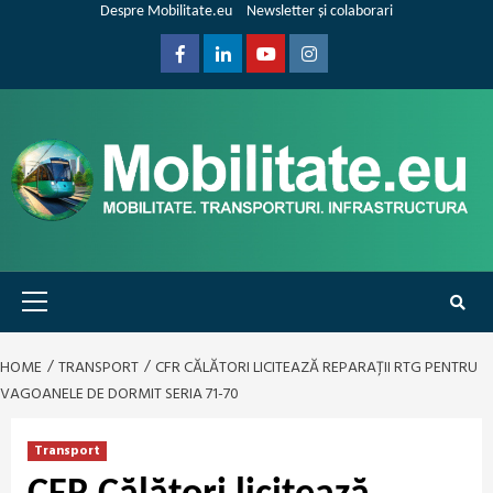
Skip
Despre Mobilitate.eu
Newsletter și colaborari
to
content
Facebook
Linkedin
Youtube
Instagram
Primary
Menu
HOME
TRANSPORT
CFR CĂLĂTORI LICITEAZĂ REPARAȚII RTG PENTRU
VAGOANELE DE DORMIT SERIA 71-70
Transport