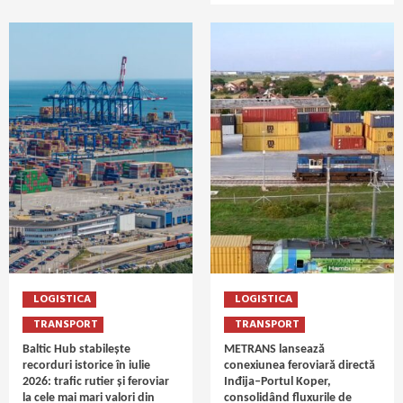
LOGISTICA
LOGISTICA
TRANSPORT
TRANSPORT
Baltic Hub stabilește
METRANS lansează
recorduri istorice în iulie
conexiunea feroviară directă
2026: trafic rutier și feroviar
Inđija–Portul Koper,
la cele mai mari valori din
consolidând fluxurile de