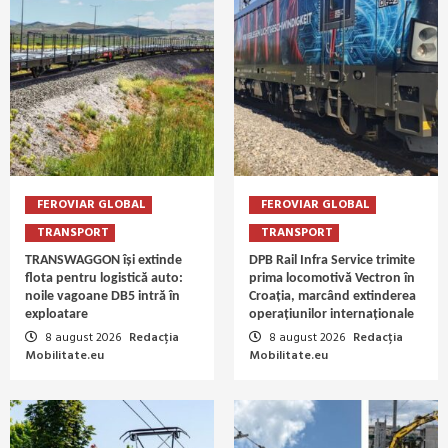
FEROVIAR GLOBAL
FEROVIAR GLOBAL
TRANSPORT
TRANSPORT
TRANSWAGGON își extinde
DPB Rail Infra Service trimite
flota pentru logistică auto:
prima locomotivă Vectron în
noile vagoane DB5 intră în
Croația, marcând extinderea
exploatare
operațiunilor internaționale
8 august 2026
Redacția
8 august 2026
Redacția
Mobilitate.eu
Mobilitate.eu