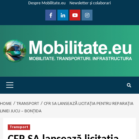
Skip
Despre Mobilitate.eu
Newsletter și colaborari
to
content
Facebook
Linkedin
Youtube
Instagram
Primary
Menu
HOME
TRANSPORT
CFR SA LANSEAZĂ LICITAȚIA PENTRU REPARAȚIA
LINIEI JUCU – BONȚIDA
Transport