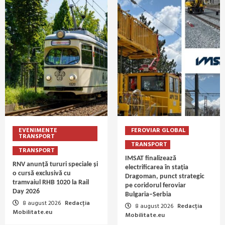
EVENIMENTE
FEROVIAR GLOBAL
TRANSPORT
TRANSPORT
TRANSPORT
IMSAT finalizează
RNV anunță tururi speciale și
electrificarea în stația
o cursă exclusivă cu
Dragoman, punct strategic
tramvaiul RHB 1020 la Rail
pe coridorul feroviar
Day 2026
Bulgaria–Serbia
8 august 2026
Redacția
8 august 2026
Redacția
Mobilitate.eu
Mobilitate.eu