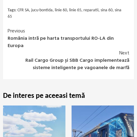
Tags:
CFR SA
,
jucu-bontida
,
linie 60
,
linie 65
,
reparatii
,
sina 60
,
sina
65
Previous
Continue
România intră pe harta transportului RO-LA din
Reading
Europa
Next
Rail Cargo Group și SBB Cargo implementează
sisteme inteligente pe vagoanele de marfă
De interes pe aceeasi temă