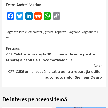
Foto: Andrei Marian
Facebook
Twitter
LinkedIn
Reddit
WhatsApp
Copy
Link
Tags:
atelierele
,
cfr calatori
,
grivita
,
reparatii
,
vagoane
,
vagoane 20-
49
Previous
Continue
CFR Călători investește 10 milioane de euro pentru
Reading
reparația capitală a locomotivelor LDH
Next
CFR Călători lansează licitația pentru reparația osiilor
automotoarelor Siemens Desiro
De interes pe aceeasi temă