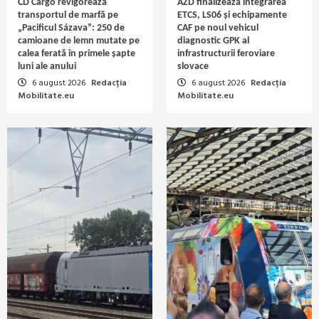
ČD Cargo revigorează
AŽD finalizează integrarea
transportul de marfă pe
ETCS, LS06 și echipamente
„Pacificul Sázava”: 250 de
CAF pe noul vehicul
camioane de lemn mutate pe
diagnostic GPK al
calea ferată în primele șapte
infrastructurii feroviare
luni ale anului
slovace
6 august 2026
Redacția
6 august 2026
Redacția
Mobilitate.eu
Mobilitate.eu