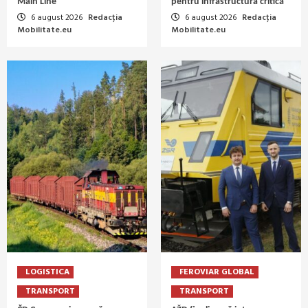
Main Line
pentru infrastructura critică
6 august 2026
Redacția
6 august 2026
Redacția
Mobilitate.eu
Mobilitate.eu
LOGISTICA
FEROVIAR GLOBAL
TRANSPORT
TRANSPORT