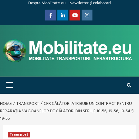
Skip
Despre Mobilitate.eu
Newsletter și colaborari
to
content
Facebook
Linkedin
Youtube
Instagram
Primary
Menu
HOME
TRANSPORT
CFR CĂLĂTORI ATRIBUIE UN CONTRACT PENTRU
REPARAȚIA VAGOANELOR DE CĂLĂTORI DIN SERIILE 10-56, 19-56, 19-54 ȘI
19-55
Transport