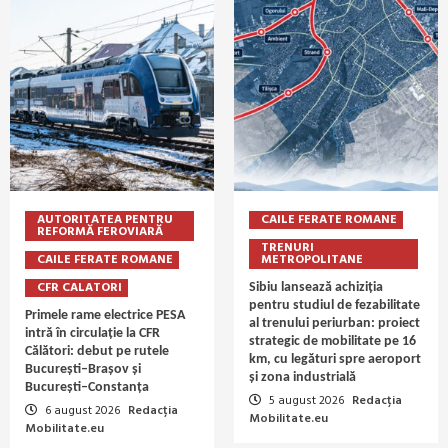
AUTORITATEA PENTRU
CAILE FERATE ROMANE
REFORMĂ FEROVIARĂ
TRENURI
CAILE FERATE ROMANE
METROPOLITANE
CFR CALATORI
Sibiu lansează achiziția
pentru studiul de fezabilitate
Primele rame electrice PESA
al trenului periurban: proiect
intră în circulație la CFR
strategic de mobilitate pe 16
Călători: debut pe rutele
km, cu legături spre aeroport
București–Brașov și
și zona industrială
București–Constanța
5 august 2026
Redacția
6 august 2026
Redacția
Mobilitate.eu
Mobilitate.eu