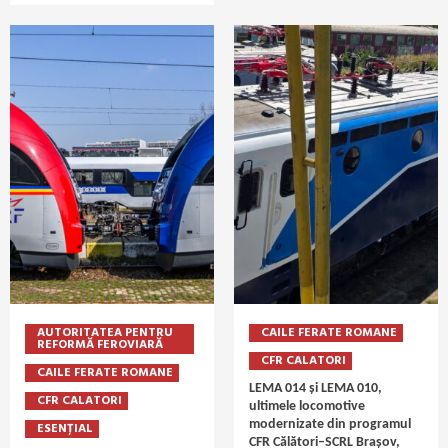
AUTORITATEA PENTRU
CAILE FERATE ROMANE
REFORMĂ FEROVIARĂ
CFR CALATORI
CAILE FERATE ROMANE
LEMA 014 și LEMA 010,
CFR CALATORI
ultimele locomotive
modernizate din programul
ESENȚIAL
CFR Călători–SCRL Brașov,