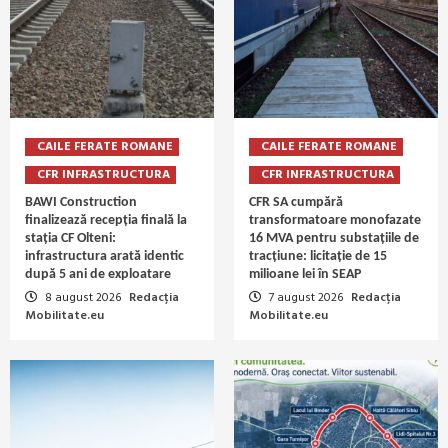
CAILE FERATE ROMANE
CAILE FERATE ROMANE
CFR INFRASTRUCTURA
CFR INFRASTRUCTURA
BAWI Construction
CFR SA cumpără
finalizează recepția finală la
transformatoare monofazate
stația CF Olteni:
16 MVA pentru substațiile de
infrastructura arată identic
tracțiune: licitație de 15
după 5 ani de exploatare
milioane lei în SEAP
8 august 2026
Redacția
7 august 2026
Redacția
Mobilitate.eu
Mobilitate.eu