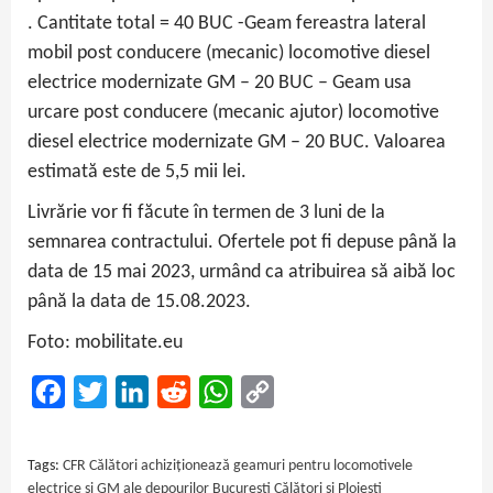
. Cantitate total = 40 BUC -Geam fereastra lateral
mobil post conducere (mecanic) locomotive diesel
electrice modernizate GM – 20 BUC – Geam usa
urcare post conducere (mecanic ajutor) locomotive
diesel electrice modernizate GM – 20 BUC. Valoarea
estimată este de 5,5 mii lei.
Livrărie vor fi făcute în termen de 3 luni de la
semnarea contractului. Ofertele pot fi depuse până la
data de 15 mai 2023, urmând ca atribuirea să aibă loc
până la data de 15.08.2023.
Foto: mobilitate.eu
Facebook
Twitter
LinkedIn
Reddit
WhatsApp
Copy
Link
Tags:
CFR Călători achiziționează geamuri pentru locomotivele
electrice și GM ale depourilor București Călători și Ploiești