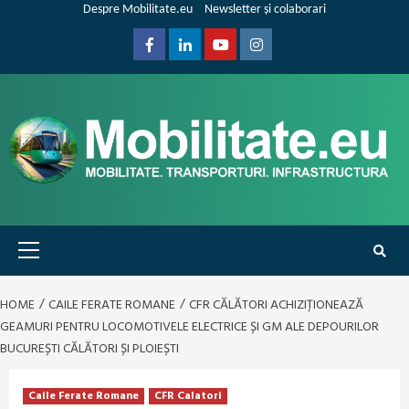
Skip
Despre Mobilitate.eu
Newsletter și colaborari
to
content
Facebook
Linkedin
Youtube
Instagram
Primary
Menu
HOME
CAILE FERATE ROMANE
CFR CĂLĂTORI ACHIZIȚIONEAZĂ
GEAMURI PENTRU LOCOMOTIVELE ELECTRICE ȘI GM ALE DEPOURILOR
BUCUREȘTI CĂLĂTORI ȘI PLOIEȘTI
Caile Ferate Romane
CFR Calatori