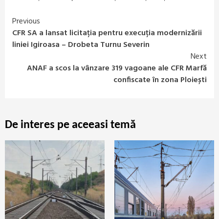
Previous
Continue
CFR SA a lansat licitația pentru execuția modernizării
Reading
liniei Igiroasa – Drobeta Turnu Severin
Next
ANAF a scos la vânzare 319 vagoane ale CFR Marfă
confiscate în zona Ploiești
De interes pe aceeasi temă