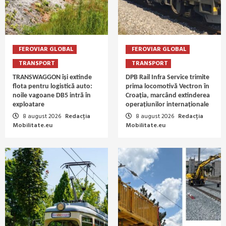
FEROVIAR GLOBAL
FEROVIAR GLOBAL
TRANSPORT
TRANSPORT
TRANSWAGGON își extinde
DPB Rail Infra Service trimite
flota pentru logistică auto:
prima locomotivă Vectron în
noile vagoane DB5 intră în
Croația, marcând extinderea
exploatare
operațiunilor internaționale
8 august 2026
Redacția
8 august 2026
Redacția
Mobilitate.eu
Mobilitate.eu