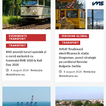
EVENIMENTE
FEROVIAR GLOBAL
TRANSPORT
TRANSPORT
TRANSPORT
IMSAT finalizează
RNV anunță tururi speciale și
electrificarea în stația
o cursă exclusivă cu
Dragoman, punct strategic
tramvaiul RHB 1020 la Rail
pe coridorul feroviar
Day 2026
Bulgaria–Serbia
8 august 2026
Redacția
8 august 2026
Redacția
Mobilitate.eu
Mobilitate.eu