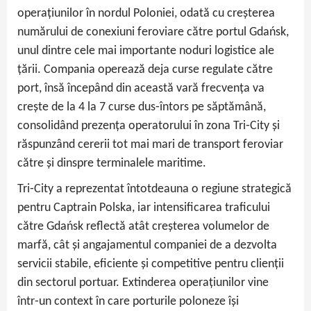
operațiunilor în nordul Poloniei, odată cu creșterea
numărului de conexiuni feroviare către portul Gdańsk,
unul dintre cele mai importante noduri logistice ale
țării. Compania operează deja curse regulate către
port, însă începând din această vară frecvența va
crește de la 4 la 7 curse dus‑întors pe săptămână,
consolidând prezența operatorului în zona Tri‑City și
răspunzând cererii tot mai mari de transport feroviar
către și dinspre terminalele maritime.
Tri‑City a reprezentat întotdeauna o regiune strategică
pentru Captrain Polska, iar intensificarea traficului
către Gdańsk reflectă atât creșterea volumelor de
marfă, cât și angajamentul companiei de a dezvolta
servicii stabile, eficiente și competitive pentru clienții
din sectorul portuar. Extinderea operațiunilor vine
într‑un context în care porturile poloneze își