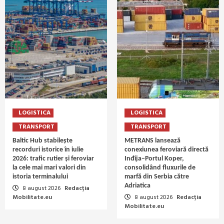
LOGISTICA
LOGISTICA
TRANSPORT
TRANSPORT
Baltic Hub stabilește
METRANS lansează
recorduri istorice în iulie
conexiunea feroviară directă
2026: trafic rutier și feroviar
Inđija–Portul Koper,
la cele mai mari valori din
consolidând fluxurile de
istoria terminalului
marfă din Serbia către
Adriatica
8 august 2026
Redacția
Mobilitate.eu
8 august 2026
Redacția
Mobilitate.eu