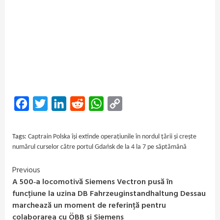
Facebook
Twitter
LinkedIn
Reddit
WhatsApp
Copy
Link
Tags:
Captrain Polska își extinde operațiunile în nordul țării și crește
numărul curselor către portul Gdańsk de la 4 la 7 pe săptămână
Previous
Continue
A 500‑a locomotivă Siemens Vectron pusă în
Reading
funcțiune la uzina DB Fahrzeuginstandhaltung Dessau
marchează un moment de referință pentru
colaborarea cu ÖBB și Siemens