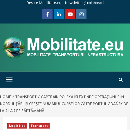
Skip
Despre Mobilitate.eu
Newsletter și colaborari
to
content
Facebook
Linkedin
Youtube
Instagram
Primary
Menu
HOME
TRANSPORT
CAPTRAIN POLSKA ÎȘI EXTINDE OPERAȚIUNILE ÎN
NORDUL ȚĂRII ȘI CREȘTE NUMĂRUL CURSELOR CĂTRE PORTUL GDAŃSK DE
LA 4 LA 7 PE SĂPTĂMÂNĂ
Logistica
Transport