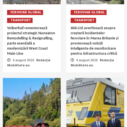
FEROVIAR GLOBAL
FEROVIAR GLOBAL
TRANSPORT
TRANSPORT
VolkerRail rememorează
AVA Ltd avertizează asupra
proiectul strategic Nuneaton
creșterii incidentelor
Remodelling & Resignalling,
feroviare în Marea Britanie și
parte esențială a
promovează soluții
modernizării West Coast
inteligente de monitorizare
Main Line
pentru infrastructura critică
6 august 2026
Redacția
6 august 2026
Redacția
Mobilitate.eu
Mobilitate.eu