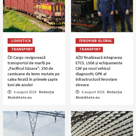
LOGISTICA
FEROVIAR GLOBAL
TRANSPORT
TRANSPORT
ČD Cargo revigorează
AŽD finalizează integrarea
transportul de marfă pe
ETCS, LS06 și echipamente
„Pacificul Sázava”: 250 de
CAF pe noul vehicul
camioane de lemn mutate pe
diagnostic GPK al
calea ferată în primele șapte
infrastructurii feroviare
luni ale anului
slovace
6 august 2026
Redacția
6 august 2026
Redacția
Mobilitate.eu
Mobilitate.eu