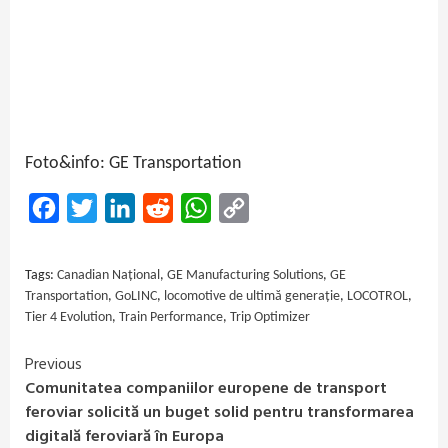
Foto&info: GE Transportation
Facebook
Twitter
LinkedIn
Reddit
WhatsApp
Copy
Link
Tags:
Canadian Național
,
GE Manufacturing Solutions
,
GE
Transportation
,
GoLINC
,
locomotive de ultimă generație
,
LOCOTROL
,
Tier 4 Evolution
,
Train Performance
,
Trip Optimizer
Previous
Continue
Comunitatea companiilor europene de transport
Reading
feroviar solicită un buget solid pentru transformarea
digitală feroviară în Europa