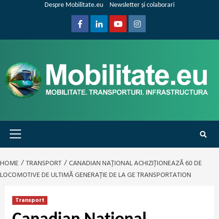
Skip
Despre Mobilitate.eu
Newsletter și colaborari
to
content
Facebook
Linkedin
Youtube
Instagram
Primary
Menu
HOME
TRANSPORT
CANADIAN NAȚIONAL ACHIZIȚIONEAZĂ 60 DE
LOCOMOTIVE DE ULTIMĂ GENERAȚIE DE LA GE TRANSPORTATION
Transport