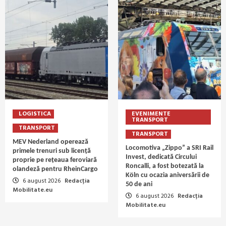
LOGISTICA
EVENIMENTE
TRANSPORT
TRANSPORT
TRANSPORT
MEV Nederland operează
Locomotiva „Zippo” a SRI Rail
primele trenuri sub licență
Invest, dedicată Circului
proprie pe rețeaua feroviară
Roncalli, a fost botezată la
olandeză pentru RheinCargo
Köln cu ocazia aniversării de
6 august 2026
Redacția
50 de ani
Mobilitate.eu
6 august 2026
Redacția
Mobilitate.eu