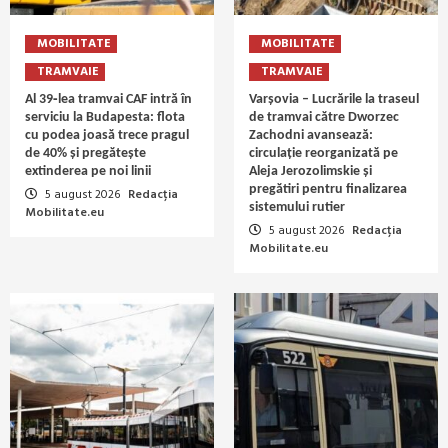
MOBILITATE
MOBILITATE
TRAMVAIE
TRAMVAIE
Al 39‑lea tramvai CAF intră în
Varșovia – Lucrările la traseul
serviciu la Budapesta: flota
de tramvai către Dworzec
cu podea joasă trece pragul
Zachodni avansează:
de 40% și pregătește
circulație reorganizată pe
extinderea pe noi linii
Aleja Jerozolimskie și
pregătiri pentru finalizarea
5 august 2026
Redacția
sistemului rutier
Mobilitate.eu
5 august 2026
Redacția
Mobilitate.eu