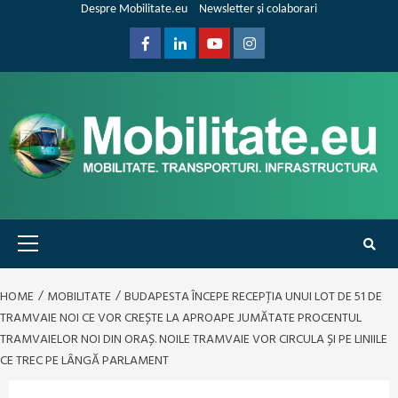
Skip
Despre Mobilitate.eu
Newsletter și colaborari
to
content
Facebook
Linkedin
Youtube
Instagram
Primary
Menu
HOME
MOBILITATE
BUDAPESTA ÎNCEPE RECEPȚIA UNUI LOT DE 51 DE
TRAMVAIE NOI CE VOR CREȘTE LA APROAPE JUMĂTATE PROCENTUL
TRAMVAIELOR NOI DIN ORAȘ. NOILE TRAMVAIE VOR CIRCULA ȘI PE LINIILE
CE TREC PE LÂNGĂ PARLAMENT