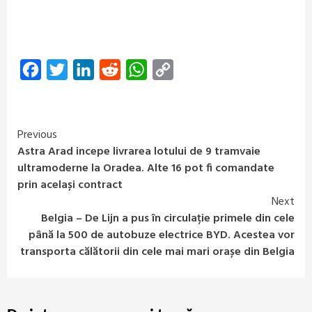
Facebook
Twitter
LinkedIn
Reddit
WhatsApp
Copy
Link
Previous
Continue
Astra Arad incepe livrarea lotului de 9 tramvaie
Reading
ultramoderne la Oradea. Alte 16 pot fi comandate
prin același contract
Next
Belgia – De Lijn a pus în circulație primele din cele
până la 500 de autobuze electrice BYD. Acestea vor
transporta călătorii din cele mai mari orașe din Belgia