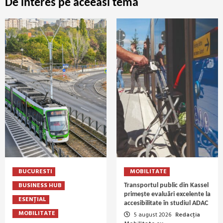
De interes pe aceeasi temă
BUCURESTI
MOBILITATE
BUSINESS HUB
Transportul public din Kassel
primește evaluări excelente la
ESENȚIAL
accesibilitate în studiul ADAC
MOBILITATE
5 august 2026
Redacția