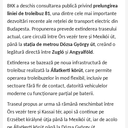
BKK a deschis consultarea publică privind
prelungirea
liniei de troleibuz 81
, una dintre cele mai importante
dezvoltări recente ale rețelei de transport electric din
Budapesta. Propunerea prevede extinderea traseului
actual, care circulă între Örs vezér tere și Mexikói út,
până la
stația de metrou Dózsa György út
, creând o
legătură directă între
Zugló
și
Angyalföld
.
Extinderea se bazează pe noua infrastructură de
troleibuz realizată la
Állatkerti körút
, care permite
operarea troleibuzelor în mod flexibil, inclusiv pe
sectoare fără fir de contact, datorită vehiculelor
moderne cu funcționare parțial pe baterii.
Traseul propus ar urma să rămână neschimbat între
Örs vezér tere și Kassai tér, apoi să continue pe
Erzsébet királyné útja până la Mexikói út, iar de acolo
pe Állatkerti körút până la Dózsa György út.