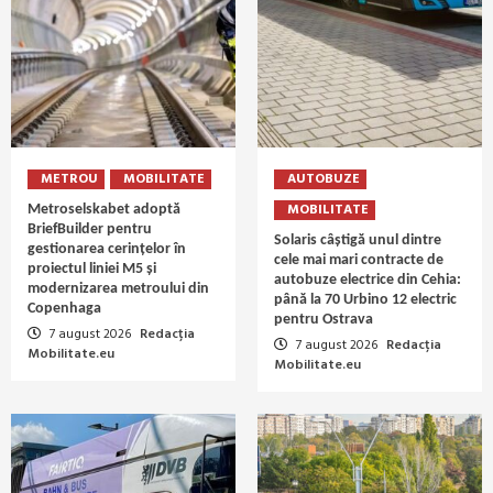
METROU
MOBILITATE
AUTOBUZE
MOBILITATE
Metroselskabet adoptă
BriefBuilder pentru
Solaris câștigă unul dintre
gestionarea cerințelor în
cele mai mari contracte de
proiectul liniei M5 și
autobuze electrice din Cehia:
modernizarea metroului din
până la 70 Urbino 12 electric
Copenhaga
pentru Ostrava
7 august 2026
Redacția
7 august 2026
Redacția
Mobilitate.eu
Mobilitate.eu