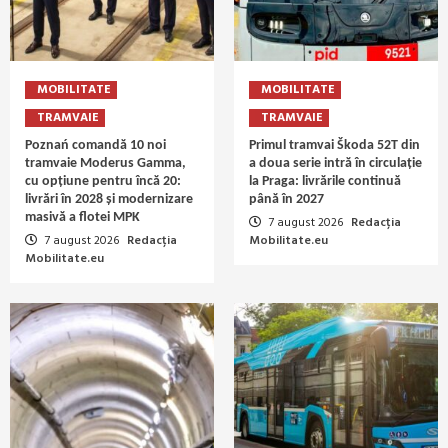
MOBILITATE
MOBILITATE
TRAMVAIE
TRAMVAIE
Poznań comandă 10 noi
Primul tramvai Škoda 52T din
tramvaie Moderus Gamma,
a doua serie intră în circulație
cu opțiune pentru încă 20:
la Praga: livrările continuă
livrări în 2028 și modernizare
până în 2027
masivă a flotei MPK
7 august 2026
Redacția
7 august 2026
Redacția
Mobilitate.eu
Mobilitate.eu