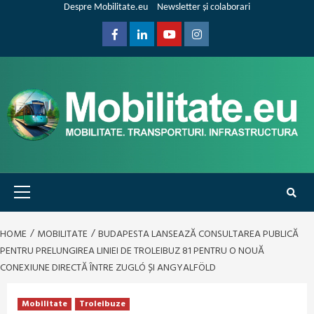
Skip
Despre Mobilitate.eu
Newsletter și colaborari
to
content
Facebook
Linkedin
Youtube
Instagram
Primary
Menu
HOME
MOBILITATE
BUDAPESTA LANSEAZĂ CONSULTAREA PUBLICĂ
PENTRU PRELUNGIREA LINIEI DE TROLEIBUZ 81 PENTRU O NOUĂ
CONEXIUNE DIRECTĂ ÎNTRE ZUGLÓ ȘI ANGYALFÖLD
Mobilitate
Troleibuze