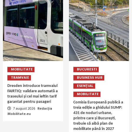
MOBILITATE
BUCURESTI
TRAMVAIE
BUSINESS HUB
ESENȚIAL
Dresden introduce tramvaiul
FAIRTIQ: validare automată a
MOBILITATE
traseului și cel mai ieftin tarif
garantat pentru pasageri
Comisia Europeană publică a
treia ediție a ghidului SUMP:
7 august 2026
Redacția
431 de noduri urbane,
Mobilitate.eu
printre care și București,
trebuie să aibă plan de
mobilitate până în 2027