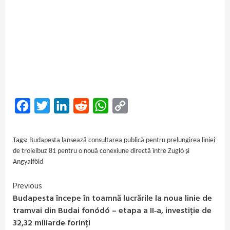
Facebook
Twitter
LinkedIn
Reddit
WhatsApp
Copy
Link
Tags:
Budapesta lansează consultarea publică pentru prelungirea liniei
de troleibuz 81 pentru o nouă conexiune directă între Zugló și
Angyalföld
Previous
Continue
Budapesta începe în toamnă lucrările la noua linie de
Reading
tramvai din Budai fonódó – etapa a II‑a, investiție de
32,32 miliarde forinți