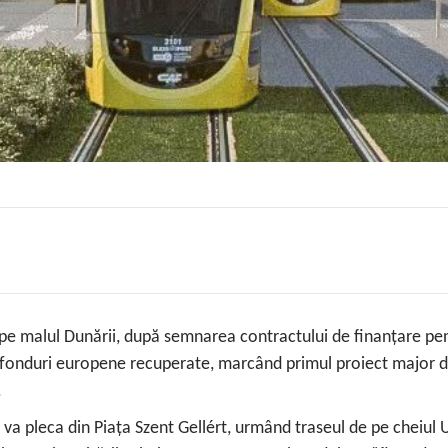
e malul Dunării, după semnarea contractului de finanțare pentr
 fonduri europene recuperate, marcând primul proiect major de
.
i va pleca din Piața Szent Gellért, urmând traseul de pe cheiul