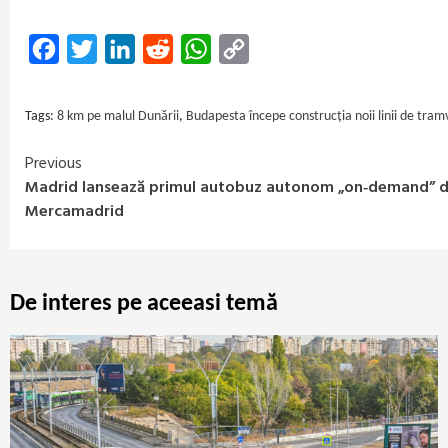
Facebook
Twitter
LinkedIn
Reddit
WhatsApp
Copy
Link
Tags:
8 km pe malul Dunării
,
Budapesta începe construcția noii linii de tram
Previous
Continue
Madrid lansează primul autobuz autonom „on‑demand” din
Reading
Mercamadrid
De interes pe aceeasi temă