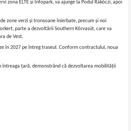
servi zona ELTE și Infopark, va ajunge la Podul Rákóczi, apoi
 de zone verzi și tronsoane înierbate, precum și noi
orkert, parte a dezvoltării Southern Körvasút, care va
ara de Vest.
eze în 2027 pe întreg traseul. Conform contractului, noua
 în întreaga țară, demonstrând că dezvoltarea mobilității