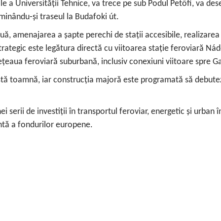
ale a Universității Tehnice, va trece pe sub Podul Petőfi, va de
rminându‑și traseul la Budafoki út.
ouă, amenajarea a șapte perechi de stații accesibile, realizarea
rategic este legătura directă cu viitoarea stație feroviară Nád
rețeaua feroviară suburbană, inclusiv conexiuni viitoare spre G
ceastă toamnă, iar construcția majoră este programată să debut
i serii de investiții în transportul feroviar, energetic și urban
entă a fondurilor europene.