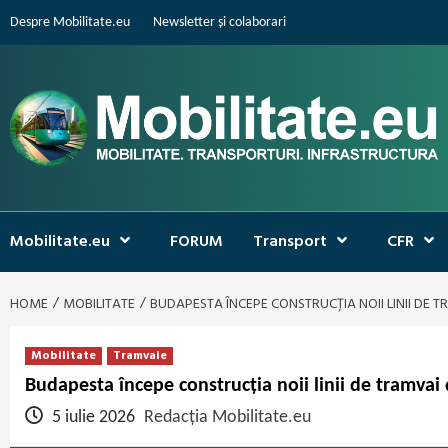
Skip
Despre Mobilitate.eu
Newsletter și colaborari
to
content
Mobilitate.eu
FORUM
Transport
CFR
HOME
MOBILITATE
BUDAPESTA ÎNCEPE CONSTRUCȚIA NOII LINII DE T
Mobilitate
Tramvaie
Budapesta începe construcția noii linii de tramvai
5 iulie 2026
Redacția Mobilitate.eu