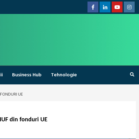
Facebook
Linkedin
Youtube
Inst
ii
Business Hub
Tehnologie
N FONDURI UE
 HUF din fonduri UE