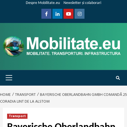
Skip
Despre Mobilitate.eu
Newsletter și colaborari
to
content
Facebook
Linkedin
Youtube
Instagram
Primary
Menu
HOME
TRANSPORT
BAYERISCHE OBERLANDBAHN GMBH COMANDĂ 25
CORADIA LINT DE LA ALSTOM
Transport