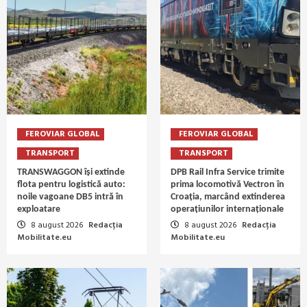
FEROVIAR GLOBAL
FEROVIAR GLOBAL
TRANSPORT
TRANSPORT
TRANSWAGGON își extinde
DPB Rail Infra Service trimite
flota pentru logistică auto:
prima locomotivă Vectron în
noile vagoane DB5 intră în
Croația, marcând extinderea
exploatare
operațiunilor internaționale
8 august 2026
Redacția
8 august 2026
Redacția
Mobilitate.eu
Mobilitate.eu