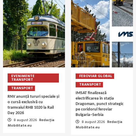
EVENIMENTE
FEROVIAR GLOBAL
TRANSPORT
TRANSPORT
TRANSPORT
IMSAT finalizează
RNV anunță tururi speciale și
electrificarea în stația
o cursă exclusivă cu
Dragoman, punct strategic
tramvaiul RHB 1020 la Rail
pe coridorul feroviar
Day 2026
Bulgaria–Serbia
8 august 2026
Redacția
8 august 2026
Redacția
Mobilitate.eu
Mobilitate.eu