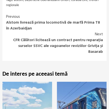
Tags:
alstom
,
Bayerische Oberlandbahn GmbH
,
Coradia Lint
,
trenuri
regionale
Previous
Continue
Alstom livrează prima locomotivă de marfă Prima T8
Reading
în Azerbaidjan
Next
CFR Călători licitează un contract pentru reparația
surselor SSVC ale vagoanelor reviziilor Grivița și
Basarab
De interes pe aceeasi temă