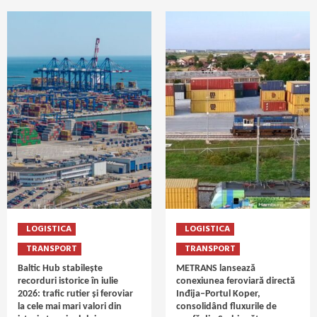
LOGISTICA
LOGISTICA
TRANSPORT
TRANSPORT
Baltic Hub stabilește
METRANS lansează
recorduri istorice în iulie
conexiunea feroviară directă
2026: trafic rutier și feroviar
Inđija–Portul Koper,
la cele mai mari valori din
consolidând fluxurile de