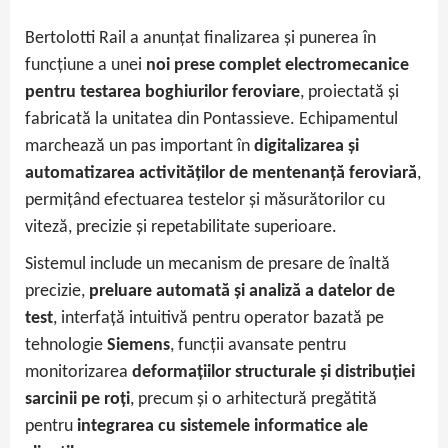
Bertolotti Rail a anunțat finalizarea și punerea în
funcțiune a unei
noi prese complet electromecanice
pentru testarea boghiurilor feroviare
, proiectată și
fabricată la unitatea din Pontassieve. Echipamentul
marchează un pas important în
digitalizarea și
automatizarea activităților de mentenanță feroviară
,
permițând efectuarea testelor și măsurătorilor cu
viteză, precizie și repetabilitate superioare.
Sistemul include un mecanism de presare de înaltă
precizie,
preluare automată și analiză a datelor de
test
, interfață intuitivă pentru operator bazată pe
tehnologie
Siemens
, funcții avansate pentru
monitorizarea
deformațiilor structurale și distribuției
sarcinii pe roți
, precum și o arhitectură pregătită
pentru
integrarea cu sistemele informatice ale