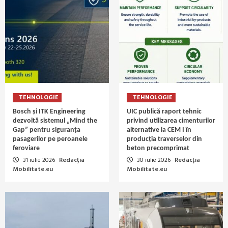
TEHNOLOGIE
TEHNOLOGIE
Bosch și ITK Engineering
UIC publică raport tehnic
dezvoltă sistemul „Mind the
privind utilizarea cimenturilor
Gap” pentru siguranța
alternative la CEM I în
pasagerilor pe peroanele
producția traverselor din
feroviare
beton precomprimat
31 iulie 2026
Redacția
30 iulie 2026
Redacția
Mobilitate.eu
Mobilitate.eu