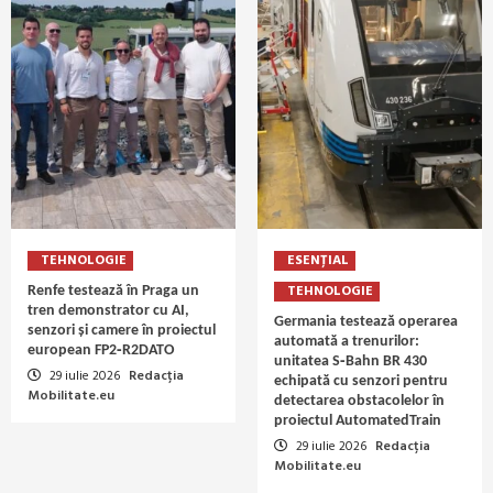
TEHNOLOGIE
ESENȚIAL
TEHNOLOGIE
Renfe testează în Praga un
tren demonstrator cu AI,
Germania testează operarea
senzori și camere în proiectul
automată a trenurilor:
european FP2‑R2DATO
unitatea S‑Bahn BR 430
29 iulie 2026
Redacția
echipată cu senzori pentru
Mobilitate.eu
detectarea obstacolelor în
proiectul AutomatedTrain
29 iulie 2026
Redacția
Mobilitate.eu