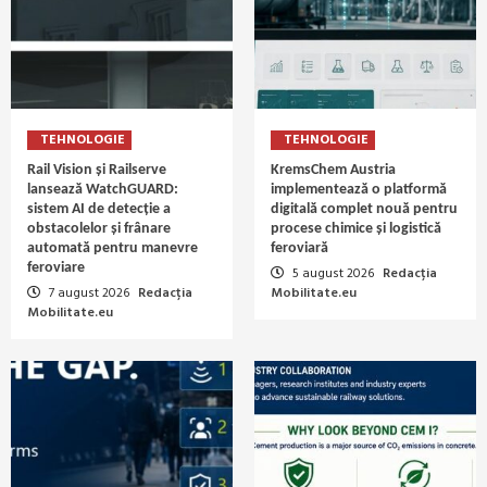
TEHNOLOGIE
TEHNOLOGIE
Rail Vision și Railserve
KremsChem Austria
lansează WatchGUARD:
implementează o platformă
sistem AI de detecție a
digitală complet nouă pentru
obstacolelor și frânare
procese chimice și logistică
automată pentru manevre
feroviară
feroviare
5 august 2026
Redacția
7 august 2026
Redacția
Mobilitate.eu
Mobilitate.eu