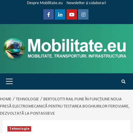
Skip
Despre Mobilitate.eu
Newsletter și colaborari
to
content
Facebook
Linkedin
Youtube
Instagram
Primary
Menu
HOME
TEHNOLOGIE
BERTOLOTTI RAIL PUNE ÎN FUNCȚIUNE NOUA
PRESĂ ELECTROMECANICĂ PENTRU TESTAREA BOGHIURILOR FEROVIARE,
DEZVOLTATĂ LA PONTASSIEVE
Tehnologie