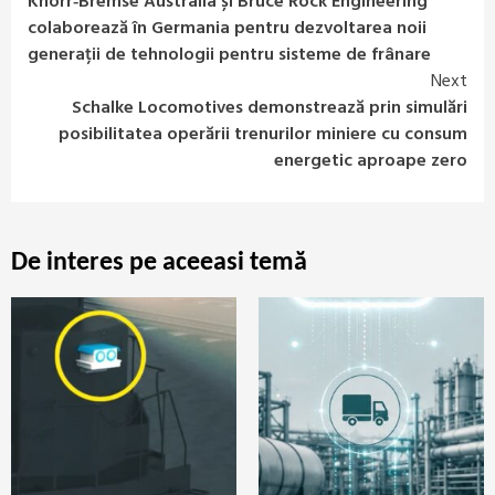
Knorr‑Bremse Australia și Bruce Rock Engineering
Reading
colaborează în Germania pentru dezvoltarea noii
generații de tehnologii pentru sisteme de frânare
Next
Schalke Locomotives demonstrează prin simulări
posibilitatea operării trenurilor miniere cu consum
energetic aproape zero
De interes pe aceeasi temă