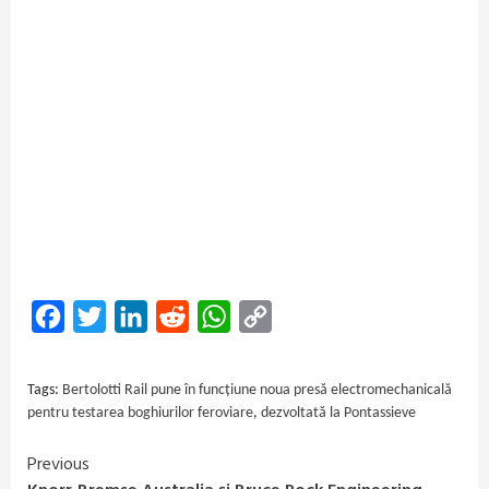
Facebook
Twitter
LinkedIn
Reddit
WhatsApp
Copy
Link
Tags:
Bertolotti Rail pune în funcțiune noua presă electromechanicală
pentru testarea boghiurilor feroviare
,
dezvoltată la Pontassieve
Previous
Continue