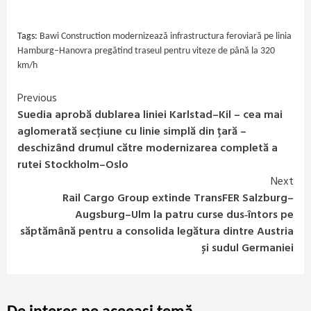
Link
Tags:
Bawi Construction modernizează infrastructura feroviară pe linia
Hamburg–Hanovra pregătind traseul pentru viteze de până la 320
km/h
Previous
Continue
Suedia aprobă dublarea liniei Karlstad–Kil – cea mai
Reading
aglomerată secțiune cu linie simplă din țară –
deschizând drumul către modernizarea completă a
rutei Stockholm–Oslo
Next
Rail Cargo Group extinde TransFER Salzburg–
Augsburg–Ulm la patru curse dus‑întors pe
săptămână pentru a consolida legătura dintre Austria
și sudul Germaniei