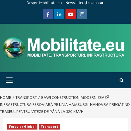
Skip
Despre Mobilitate.eu
Newsletter și colaborari
to
content
Facebook
Linkedin
Youtube
Instagram
Primary
Menu
HOME
TRANSPORT
BAWI CONSTRUCTION MODERNIZEAZĂ
INFRASTRUCTURA FEROVIARĂ PE LINIA HAMBURG–HANOVRA PREGĂTIND
TRASEUL PENTRU VITEZE DE PÂNĂ LA 320 KM/H
Feroviar Global
Transport