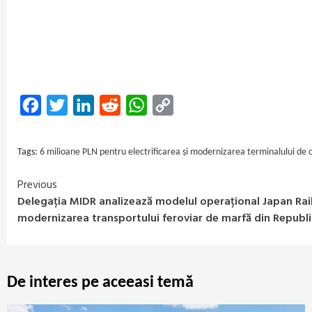
Facebook
Twitter
LinkedIn
Reddit
WhatsApp
Copy
Link
Tags:
6 milioane PLN pentru electrificarea și modernizarea terminalului de
Previous
Continue
Delegația MIDR analizează modelul operațional Japan Rai
Reading
modernizarea transportului feroviar de marfă din Repub
De interes pe aceeasi temă