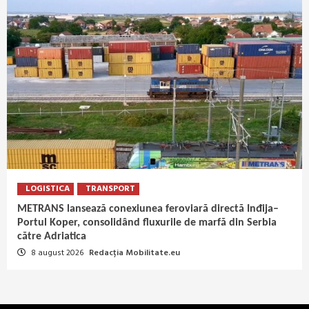
LOGISTICA
TRANSPORT
METRANS lansează conexiunea feroviară directă Inđija–
Portul Koper, consolidând fluxurile de marfă din Serbia
către Adriatica
8 august 2026
Redacția Mobilitate.eu