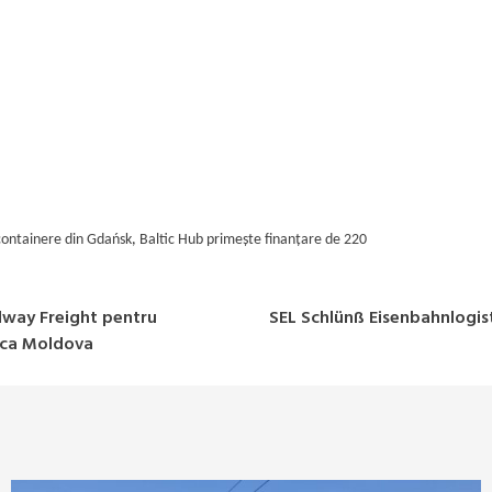
 containere din Gdańsk
,
Baltic Hub primește finanțare de 220
lway Freight pentru
SEL Schlünß Eisenbahnlogisti
lica Moldova