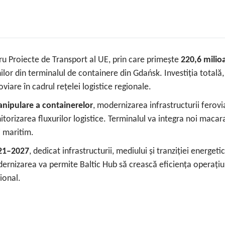
ru Proiecte de Transport al UE, prin care primește
220,6 milio
ilor din terminalul de containere din Gdańsk. Investiția totală
viare în cadrul rețelei logistice regionale.
nipulare a containerelor
, modernizarea infrastructurii ferov
izarea fluxurilor logistice. Terminalul va integra noi macarale
i maritim.
21–2027
, dedicat infrastructurii, mediului și tranziției energet
rnizarea va permite Baltic Hub să crească eficiența operațiun
ional.