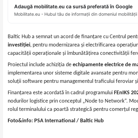
Adaugă mobilitate.eu ca sursă preferată în Google
Mobilitate.eu - Hubul tău de informații din domeniul mobilității
Baltic Hub a semnat un acord de finanțare cu Centrul pent
investiției
, pentru modernizarea și electrificarea operațiun
capacității operaționale și îmbunătățirea conectivității fero
Proiectul include achiziția de
echipamente electrice de ma
implementarea unor sisteme digitale avansate pentru monitor
soluții software pentru managementul traficului feroviar ș
Finanțarea este acordată în cadrul programului
FEnIKS 20
nodurilor logistice prin conceptul „Node to Network”. Mode
rolul terminalului ca poartă strategică pentru comerțul reg
Foto&info: PSA International / Baltic Hub