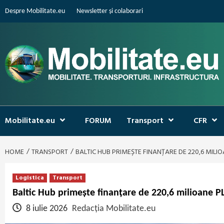
Skip
Despre Mobilitate.eu
Newsletter și colaborari
to
content
Mobilitate.eu
FORUM
Transport
CFR
HOME
TRANSPORT
BALTIC HUB PRIMEȘTE FINANȚARE DE 220,6 MIL
Logistica
Transport
Baltic Hub primește finanțare de 220,6 milioane P
8 iulie 2026
Redacția Mobilitate.eu