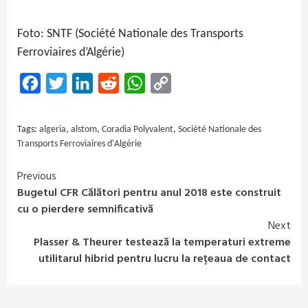
Foto: SNTF (Société Nationale des Transports
Ferroviaires d’Algérie)
Facebook
Twitter
LinkedIn
Reddit
WhatsApp
Copy
Link
Tags:
algeria
,
alstom
,
Coradia Polyvalent
,
Société Nationale des
Transports Ferroviaires d'Algérie
Previous
Continue
Bugetul CFR Călători pentru anul 2018 este construit
Reading
cu o pierdere semnificativă
Next
Plasser & Theurer testează la temperaturi extreme
utilitarul hibrid pentru lucru la rețeaua de contact