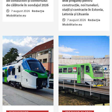
de conductori și confortului
linie pregătiți pentru
de călătorie în sondajul 2026
construcție, noi tuneluri,
stații și contracte în Estonia,
7 august 2026
Redacția
Letonia și Lituania
Mobilitate.eu
7 august 2026
Redacția
Mobilitate.eu