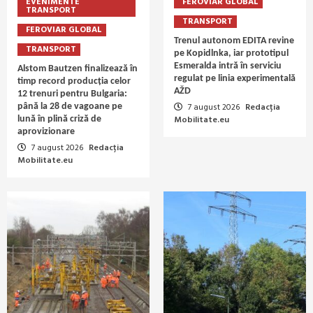
EVENIMENTE
FEROVIAR GLOBAL
TRANSPORT
TRANSPORT
FEROVIAR GLOBAL
Trenul autonom EDITA revine
TRANSPORT
pe Kopidlnka, iar prototipul
Esmeralda intră în serviciu
Alstom Bautzen finalizează în
regulat pe linia experimentală
timp record producția celor
AŽD
12 trenuri pentru Bulgaria:
7 august 2026
Redacția
până la 28 de vagoane pe
Mobilitate.eu
lună în plină criză de
aprovizionare
7 august 2026
Redacția
Mobilitate.eu