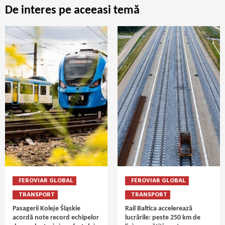
De interes pe aceeasi temă
FEROVIAR GLOBAL
FEROVIAR GLOBAL
TRANSPORT
TRANSPORT
Pasagerii Koleje Śląskie
Rail Baltica accelerează
acordă note record echipelor
lucrările: peste 250 km de