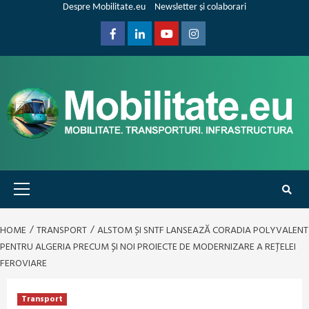
Skip
Despre Mobilitate.eu
Newsletter și colaborari
to
content
Facebook
Linkedin
Youtube
Instagram
Primary
Menu
HOME
TRANSPORT
ALSTOM ȘI SNTF LANSEAZĂ CORADIA POLYVALENT
PENTRU ALGERIA PRECUM ȘI NOI PROIECTE DE MODERNIZARE A REȚELEI
FEROVIARE
Transport