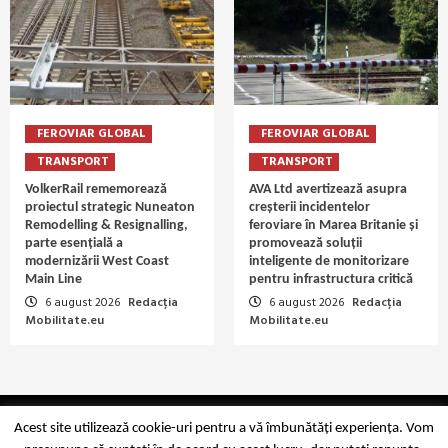
FEROVIAR GLOBAL
FEROVIAR GLOBAL
TRANSPORT
TRANSPORT
VolkerRail rememorează
AVA Ltd avertizează asupra
proiectul strategic Nuneaton
creșterii incidentelor
Remodelling & Resignalling,
feroviare în Marea Britanie și
parte esențială a
promovează soluții
modernizării West Coast
inteligente de monitorizare
Main Line
pentru infrastructura critică
6 august 2026
Redacția
6 august 2026
Redacția
Mobilitate.eu
Mobilitate.eu
Copyright Mobilitate.eu © 2014-2026
Acest site utilizează cookie-uri pentru a vă îmbunătăți experiența. Vom