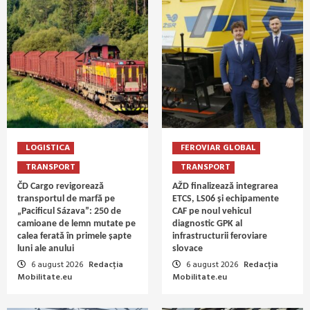
LOGISTICA
FEROVIAR GLOBAL
TRANSPORT
TRANSPORT
ČD Cargo revigorează
AŽD finalizează integrarea
transportul de marfă pe
ETCS, LS06 și echipamente
„Pacificul Sázava”: 250 de
CAF pe noul vehicul
camioane de lemn mutate pe
diagnostic GPK al
calea ferată în primele șapte
infrastructurii feroviare
luni ale anului
slovace
6 august 2026
Redacția
6 august 2026
Redacția
Mobilitate.eu
Mobilitate.eu