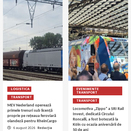
LOGISTICA
EVENIMENTE
TRANSPORT
TRANSPORT
TRANSPORT
MEV Nederland operează
Locomotiva „Zippo” a SRI Rail
primele trenuri sub licență
Invest, dedicată Circului
proprie pe rețeaua feroviară
Roncalli, a fost botezată la
olandeză pentru RheinCargo
Köln cu ocazia aniversării de
6 august 2026
Redacția
50 de ani