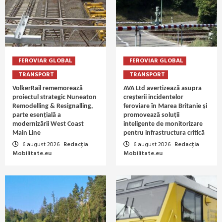
FEROVIAR GLOBAL
FEROVIAR GLOBAL
TRANSPORT
TRANSPORT
VolkerRail rememorează
AVA Ltd avertizează asupra
proiectul strategic Nuneaton
creșterii incidentelor
Remodelling & Resignalling,
feroviare în Marea Britanie și
parte esențială a
promovează soluții
modernizării West Coast
inteligente de monitorizare
Main Line
pentru infrastructura critică
6 august 2026
Redacția
6 august 2026
Redacția
Mobilitate.eu
Mobilitate.eu