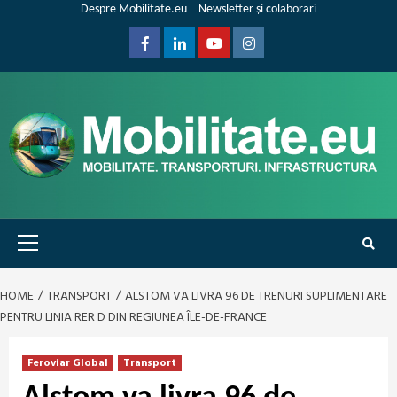
Skip
Despre Mobilitate.eu
Newsletter și colaborari
to
content
Facebook
Linkedin
Youtube
Instagram
Primary
Menu
HOME
TRANSPORT
ALSTOM VA LIVRA 96 DE TRENURI SUPLIMENTARE
PENTRU LINIA RER D DIN REGIUNEA ÎLE-DE-FRANCE
Feroviar Global
Transport