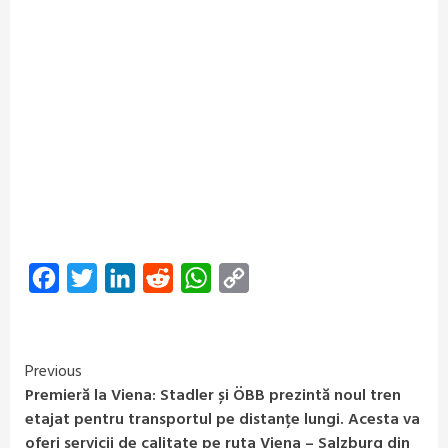
Facebook
Twitter
LinkedIn
Reddit
WhatsApp
Copy
Link
Previous
Continue
Premieră la Viena: Stadler și ÖBB prezintă noul tren
Reading
etajat pentru transportul pe distanțe lungi. Acesta va
oferi servicii de calitate pe ruta Viena – Salzburg din