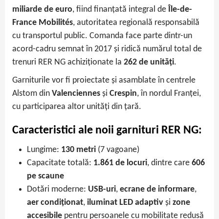
miliarde de euro
, fiind finanțată integral de
Île-de-
France Mobilités
, autoritatea regională responsabilă
cu transportul public. Comanda face parte dintr-un
acord-cadru semnat în 2017 și ridică numărul total de
trenuri RER NG achiziționate la
262 de unități
.
Garniturile vor fi proiectate și asamblate în centrele
Alstom din
Valenciennes
și
Crespin
, în nordul Franței,
cu participarea altor unități din țară.
Caracteristici ale noii garnituri RER NG:
Lungime:
130 metri
(7 vagoane)
Capacitate totală:
1.861 de locuri
, dintre care
606
pe scaune
Dotări moderne:
USB-uri
,
ecrane de informare
,
aer condiționat
,
iluminat LED adaptiv
și
zone
accesibile
pentru persoanele cu mobilitate redusă