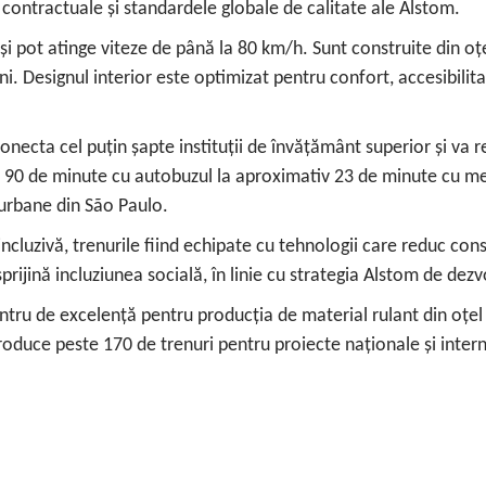
le contractuale și standardele globale de calitate ale Alstom.
i pot atinge viteze de până la 80 km/h. Sunt construite din oțe
i. Designul interior este optimizat pentru confort, accesibilita
conecta cel puțin șapte instituții de învățământ superior și va r
la 90 de minute cu autobuzul la aproximativ 23 de minute cu me
 urbane din São Paulo.
incluzivă, trenurile fiind echipate cu tehnologii care reduc co
sprijină incluziunea socială, în linie cu strategia Alstom de de
tru de excelență pentru producția de material rulant din oțel in
 produce peste 170 de trenuri pentru proiecte naționale și intern