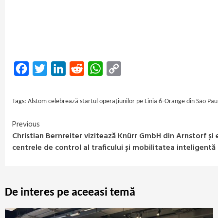
Facebook
Twitter
LinkedIn
Reddit
WhatsApp
Copy
Link
Tags:
Alstom celebrează startul operațiunilor pe Linia 6‑Orange din São Pau
Previous
Continue
Christian Bernreiter vizitează Knürr GmbH din Arnstorf și 
Reading
centrele de control al traficului și mobilitatea inteligentă
De interes pe aceeasi temă