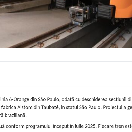
nia 6‑Orange din São Paulo, odată cu deschiderea secțiunii di
a fabrica Alstom din Taubaté, în statul São Paulo. Proiectul a 
ră braziliană.
inuă conform programului început în iulie 2025. Fiecare tren es