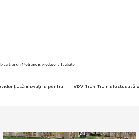
lo cu trenuri Metropolis produse la Taubaté
evidențiază inovațiile pentru
VDV‑TramTrain efectuează pr