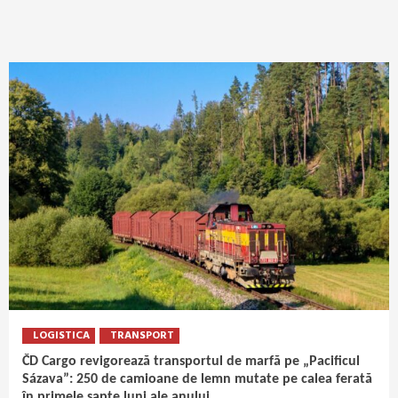
LOGISTICA
TRANSPORT
ČD Cargo revigorează transportul de marfă pe „Pacificul
Sázava”: 250 de camioane de lemn mutate pe calea ferată
în primele șapte luni ale anului