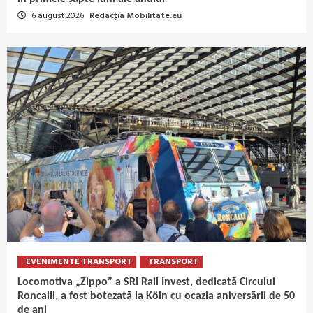
6 august 2026
Redacția Mobilitate.eu
EVENIMENTE TRANSPORT
TRANSPORT
Locomotiva „Zippo” a SRI Rail Invest, dedicată Circului
Roncalli, a fost botezată la Köln cu ocazia aniversării de 50
de ani