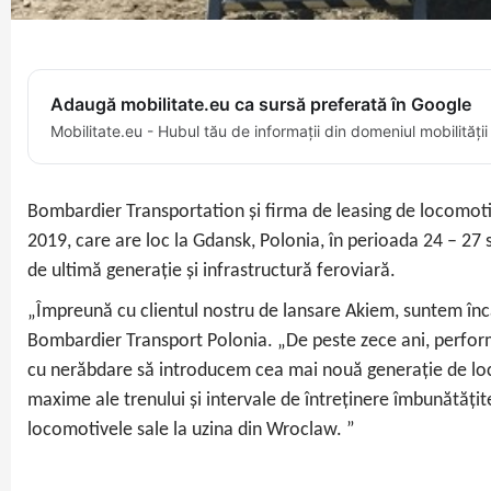
Adaugă mobilitate.eu ca sursă preferată în Google
Mobilitate.eu - Hubul tău de informații din domeniul mobilității
Bombardier Transportation și firma de leasing de locomo
2019, care are loc la Gdansk, Polonia, în perioada 24 – 27
de ultimă generație și infrastructură feroviară.
„Împreună cu clientul nostru de lansare Akiem, suntem în
Bombardier Transport Polonia. „De peste zece ani, perform
cu nerăbdare să introducem cea mai nouă generație de locom
maxime ale trenului și intervale de întreținere îmbunătăți
locomotivele sale la uzina din Wroclaw. ”