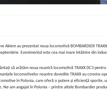
tive Akiem au prezentat noua locomotivă BOMBARDIER TRAXX D
 septembrie. Evenimentul este cea mai mare întâlnire din indus
cântați să arătăm noua noastră locomotivă TRAXX DC3 pentru 
anțele locomotivelor noastre dovedite TRAXX au convins opera
otive în Polonia, care oferă o putere și eficiență sporite, un
te. Ne-am angajat în Polonia – printre altele Bombardier prod