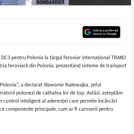
C3 pentru Polonia la târgul feroviar internațional TRAKO
tria feroviară din Polonia, prezentând sisteme de transport
Polonia”, a declarat Sławomir Nalewajka, șeful
torii polonezi de calitatea lor de top. Astăzi, așteptăm
 control inteligent al aderenței care permite încărcări
uce componente principale, cum ar fi caroserii pentru