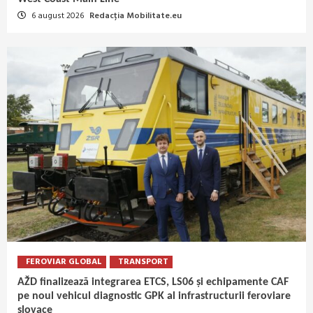
6 august 2026
Redacția Mobilitate.eu
FEROVIAR GLOBAL
TRANSPORT
AŽD finalizează integrarea ETCS, LS06 și echipamente CAF
pe noul vehicul diagnostic GPK al infrastructurii feroviare
slovace