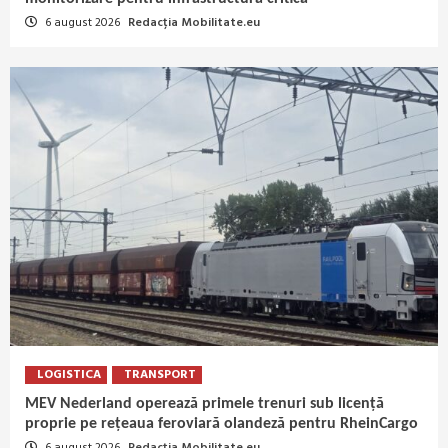
6 august 2026
Redacția Mobilitate.eu
LOGISTICA
TRANSPORT
MEV Nederland operează primele trenuri sub licență
proprie pe rețeaua feroviară olandeză pentru RheinCargo