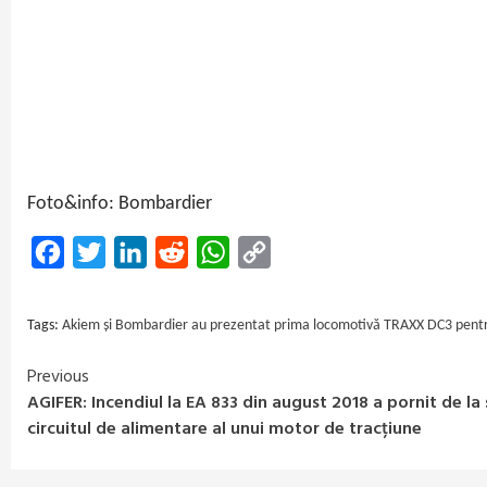
Foto&info: Bombardier
Facebook
Twitter
LinkedIn
Reddit
WhatsApp
Copy
Link
Tags:
Akiem și Bombardier au prezentat prima locomotivă TRAXX DC3 pentr
Previous
Continue
AGIFER: Incendiul la EA 833 din august 2018 a pornit de la 
Reading
circuitul de alimentare al unui motor de tracțiune