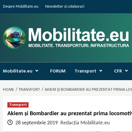
Skip
Despre Mobilitate.eu
Newsletter și colaborari
to
content
Mobilitate.eu
FORUM
Transport
CFR
HOME
TRANSPORT
AKIEM ȘI BOMBARDIER AU PREZENTAT PRIMA L
Transport
Akiem și Bombardier au prezentat prima locomot
28 septembrie 2019
Redacția Mobilitate.eu