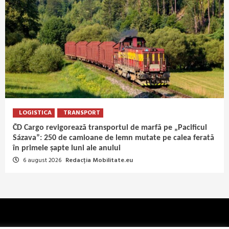
LOGISTICA
TRANSPORT
ČD Cargo revigorează transportul de marfă pe „Pacificul
Sázava”: 250 de camioane de lemn mutate pe calea ferată
în primele șapte luni ale anului
6 august 2026
Redacția Mobilitate.eu