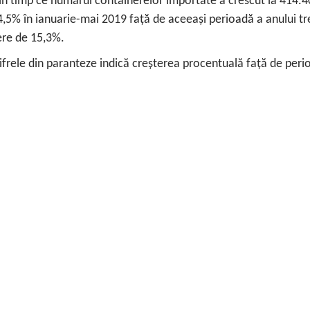
 în timp ce numărul containerelor importate a crescut la 414.
14,5% în ianuarie-mai 2019 față de aceeași perioadă a anului tr
ere de 15,3%.
ifrele din paranteze indică creșterea procentuală față de per