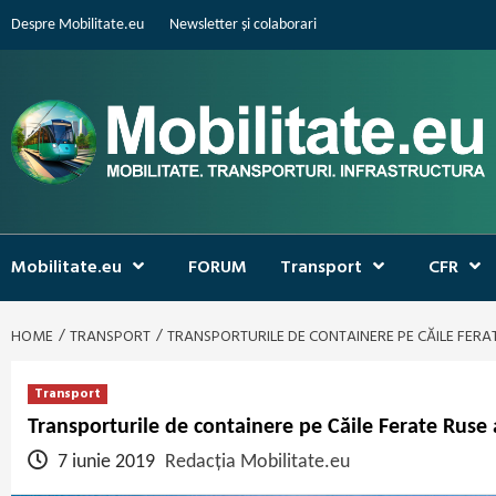
Skip
Despre Mobilitate.eu
Newsletter și colaborari
to
content
Mobilitate.eu
FORUM
Transport
CFR
HOME
TRANSPORT
TRANSPORTURILE DE CONTAINERE PE CĂILE FERAT
Transport
Transporturile de containere pe Căile Ferate Ruse 
7 iunie 2019
Redacția Mobilitate.eu