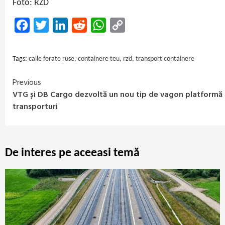
Foto: RZD
Facebook
Twitter
LinkedIn
Reddit
WhatsApp
Copy
Link
Tags:
caile ferate ruse
,
containere teu
,
rzd
,
transport containere
Previous
Continue
VTG și DB Cargo dezvoltă un nou tip de vagon platformă
Reading
transporturi
De interes pe aceeasi temă