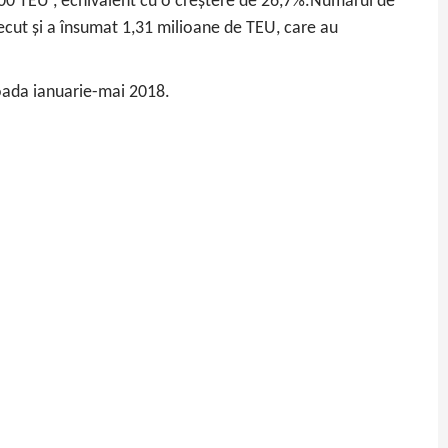
400 TEU , echivalent cu o creștere de 26,7%.Numărul de
ecut și a însumat 1,31 milioane de TEU, care au
ioada ianuarie-mai 2018.