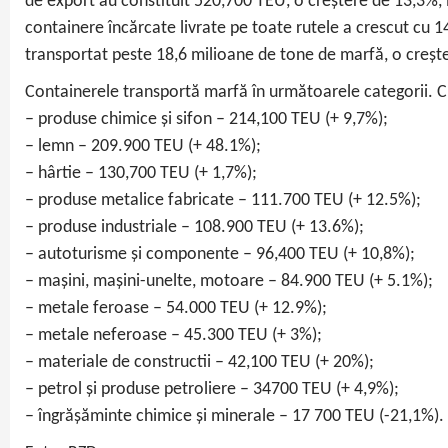
de export au constituit 520,700 TEU, o creștere de 13,3%,
containere încărcate livrate pe toate rutele a crescut cu 
transportat peste 18,6 milioane de tone de marfă, o creșt
Containerele transportă marfă în următoarele categorii. C
– produse chimice și sifon – 214,100 TEU (+ 9,7%);
– lemn – 209.900 TEU (+ 48.1%);
– hârtie – 130,700 TEU (+ 1,7%);
– produse metalice fabricate – 111.700 TEU (+ 12.5%);
– produse industriale – 108.900 TEU (+ 13.6%);
– autoturisme și componente – 96,400 TEU (+ 10,8%);
– mașini, mașini-unelte, motoare – 84.900 TEU (+ 5.1%);
– metale feroase – 54.000 TEU (+ 12.9%);
– metale neferoase – 45.300 TEU (+ 3%);
– materiale de constructii – 42,100 TEU (+ 20%);
– petrol și produse petroliere – 34700 TEU (+ 4,9%);
– îngrășăminte chimice și minerale – 17 700 TEU (-21,1%).