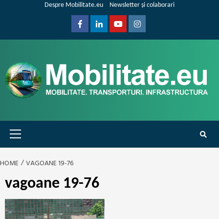
Skip
Despre Mobilitate.eu
Newsletter și colaborari
to
content
Facebook
Linkedin
Youtube
Instagram
Primary
Menu
HOME
VAGOANE 19-76
vagoane 19-76