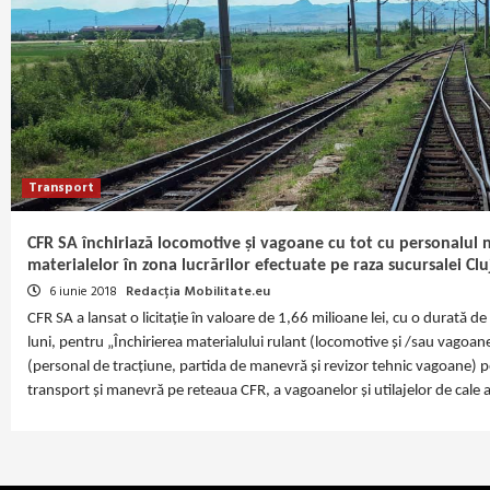
Transport
CFR SA închiriază locomotive și vagoane cu tot cu personalul 
materialelor în zona lucrărilor efectuate pe raza sucursalei Clu
6 iunie 2018
Redacția Mobilitate.eu
CFR SA a lansat o licitație în valoare de 1,66 milioane lei, cu o durată d
luni, pentru „Închirierea materialului rulant (locomotive și /sau vagoane
(personal de tracțiune, partida de manevră și revizor tehnic vagoane) p
transport și manevră pe reteaua CFR, a vagoanelor și utilajelor de cale