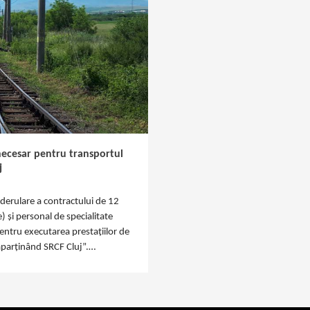
necesar pentru transportul
j
e derulare a contractului de 12
) și personal de specialitate
entru executarea prestațiilor de
 aparținând SRCF Cluj”.…