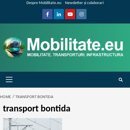
Skip
Despre Mobilitate.eu
Newsletter și colaborari
to
content
Facebook
Linkedin
Youtube
Instagram
Primary
Menu
HOME
TRANSPORT BONTIDA
transport bontida