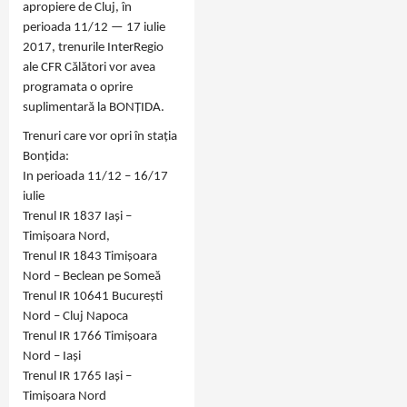
apropiere de Cluj, în
perioada 11/12 — 17 iulie
2017, trenurile InterRegio
ale CFR Călători vor avea
programata o oprire
suplimentară la BONȚIDA.
Trenuri care vor opri în stația
Bonțida:
In perioada 11/12 – 16/17
iulie
Trenul IR 1837 Iași –
Timișoara Nord,
Trenul IR 1843 Timișoara
Nord – Beclean pe Someă
Trenul IR 10641 București
Nord – Cluj Napoca
Trenul IR 1766 Timișoara
Nord – Iași
Trenul IR 1765 Iași –
Timișoara Nord