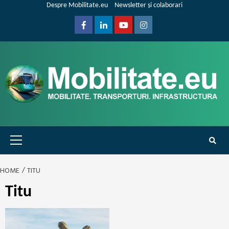
Skip
Despre Mobilitate.eu
Newsletter și colaborari
to
content
Facebook
Linkedin
Youtube
Instagram
Primary
Menu
HOME
TITU
Titu