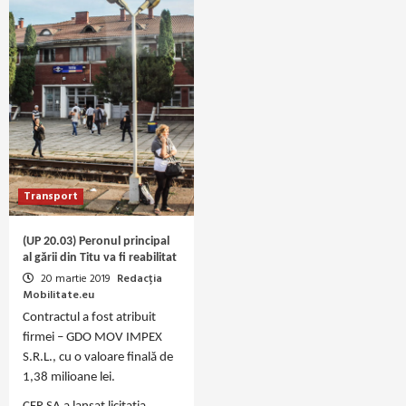
Transport
(UP 20.03) Peronul principal
al gării din Titu va fi reabilitat
20 martie 2019
Redacția
Mobilitate.eu
Contractul a fost atribuit
firmei – GDO MOV IMPEX
S.R.L., cu o valoare finală de
1,38 milioane lei.