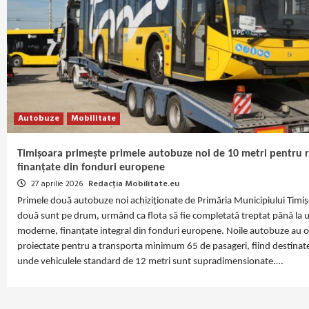
Autobuze
Mobilitate
Timișoara primește primele autobuze noi de 10 metri pentru ru
finanțate din fonduri europene
27 aprilie 2026
Redacția Mobilitate.eu
Primele două autobuze noi achiziționate de Primăria Municipiului Timișoa
două sunt pe drum, urmând ca flota să fie completată treptat până la u
moderne, finanțate integral din fonduri europene. Noile autobuze au o
proiectate pentru a transporta minimum 65 de pasageri, fiind destinate li
unde vehiculele standard de 12 metri sunt supradimensionate.…