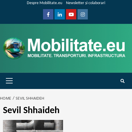
Skip
Despre Mobilitate.eu
Newsletter și colaborari
to
content
Facebook
Linkedin
Youtube
Instagram
Primary
Menu
HOME
SEVIL SHHAIDEH
Sevil Shhaideh