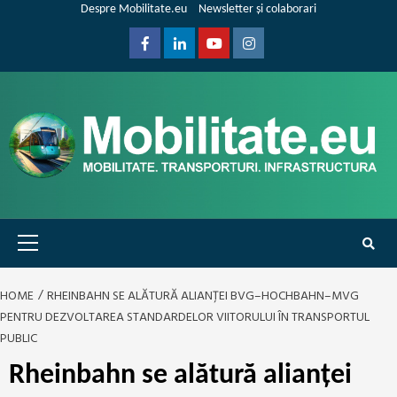
Skip
Despre Mobilitate.eu
Newsletter și colaborari
to
content
Facebook
Linkedin
Youtube
Instagram
Primary
Menu
HOME
RHEINBAHN SE ALĂTURĂ ALIANȚEI BVG–HOCHBAHN–MVG
PENTRU DEZVOLTAREA STANDARDELOR VIITORULUI ÎN TRANSPORTUL
PUBLIC
Rheinbahn se alătură alianței