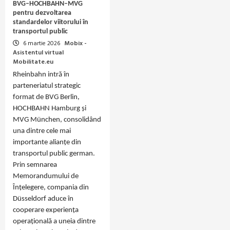
BVG–HOCHBAHN–MVG
pentru dezvoltarea
standardelor viitorului în
transportul public
6 martie 2026
Mobix -
Asistentul virtual
Mobilitate.eu
Rheinbahn intră în
parteneriatul strategic
format de BVG Berlin,
HOCHBAHN Hamburg și
MVG München, consolidând
una dintre cele mai
importante alianțe din
transportul public german.
Prin semnarea
Memorandumului de
Înțelegere, compania din
Düsseldorf aduce în
cooperare experiența
operațională a uneia dintre