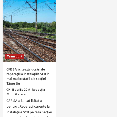
Transport
CFR SA licitează lucrări de
reparații la instalațiile SCB în
mai multe stații ale secției
Târgu Jiu
11 aprilie 2019
Redacția
Mobilitate.eu
CFR SA a lansat licitația
pentru „Reparaţii curente la
instalaţiile SCB pe raza Secţiei