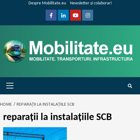
Skip
Despre Mobilitate.eu
Newsletter și colaborari
to
content
Facebook
Linkedin
Youtube
Instagram
Primary
Menu
HOME
REPARAȚII LA INSTALAȚIILE SCB
reparații la instalațiile SCB