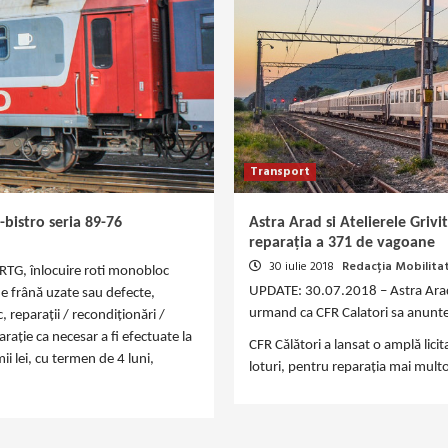
Transport
-bistro seria 89-76
Astra Arad si Atelierele Grivi
reparația a 371 de vagoane
30 iulie 2018
Redacția Mobilita
ip RTG, înlocuire roti monobloc
UPDATE: 30.07.2018 – Astra Arad si
 de frână uzate sau defecte,
urmand ca CFR Calatori sa anunte a
, reparaţii / recondiţionări /
raţie ca necesar a fi efectuate la
CFR Călători a lansat o amplă lici
i lei, cu termen de 4 luni,
loturi, pentru reparația mai multo