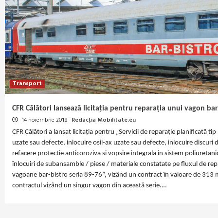
Transport
CFR Călători lansează licitația pentru reparația unui vagon bar
14 noiembrie 2018
Redacția Mobilitate.eu
CFR Călători a lansat licitația pentru „Servicii de reparaţie planificată t
uzate sau defecte, inlocuire osii-ax uzate sau defecte, inlocuire discuri
refacere protectie anticoroziva si vopsire integrala in sistem poliuretanic
înlocuiri de subansamble / piese / materiale constatate pe fluxul de repa
vagoane bar-bistro seria 89-76”, vizând un contract în valoare de 313 mi
contractul vizând un singur vagon din această serie.…