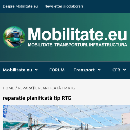
Skip
Despre Mobilitate.eu
Newsletter și colaborari
to
content
Mobilitate.eu
FORUM
Transport
CFR
HOME
REPARAŢIE PLANIFICATĂ TIP RTG
reparaţie planificată tip RTG