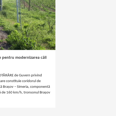
e pentru modernizarea căii
 HOTĂRÂRE de Guvern privind
are constituie coridorul de
ferată Braşov – Simeria, componentă
imă de 160 km/h, tronsonul Braşov