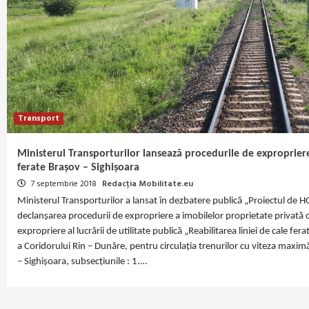
Transport
Ministerul Transporturilor lansează procedurile de exproprier
ferate Brașov – Sighișoara
7 septembrie 2018
Redacția Mobilitate.eu
Ministerul Transporturilor a lansat în dezbatere publică „Proiectul de
declanşarea procedurii de expropriere a imobilelor proprietate privată c
expropriere al lucrării de utilitate publică „Reabilitarea liniei de cale 
a Coridorului Rin – Dunăre, pentru circulaţia trenurilor cu viteza max
– Sighișoara, subsecțiunile : 1.…