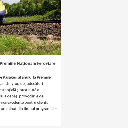
 Premiile Naționale Feroviare
 Pasageri al anului la Premiile
car. Un grup de judecători
tanțială și susținută a
ru a depăși provocările de
icii excelente pentru clienți:
cu un minut din timpul programat –