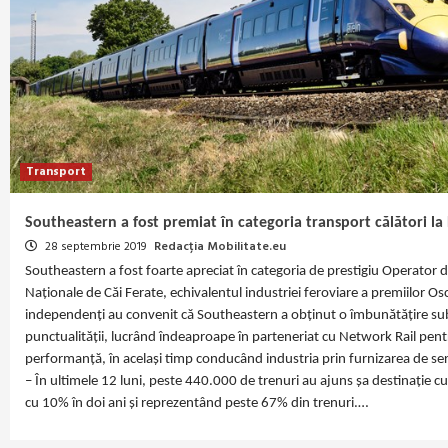
Transport
Southeastern a fost premiat în categoria transport călători la
28 septembrie 2019
Redacția Mobilitate.eu
Southeastern a fost foarte apreciat în categoria de prestigiu Operator de
Naționale de Căi Ferate, echivalentul industriei feroviare a premiilor Os
independenți au convenit că Southeastern a obținut o îmbunătățire subs
punctualității, lucrând îndeaproape în parteneriat cu Network Rail pent
performanță, în același timp conducând industria prin furnizarea de serv
– În ultimele 12 luni, peste 440.000 de trenuri au ajuns șa destinație 
cu 10% în doi ani și reprezentând peste 67% din trenuri.…