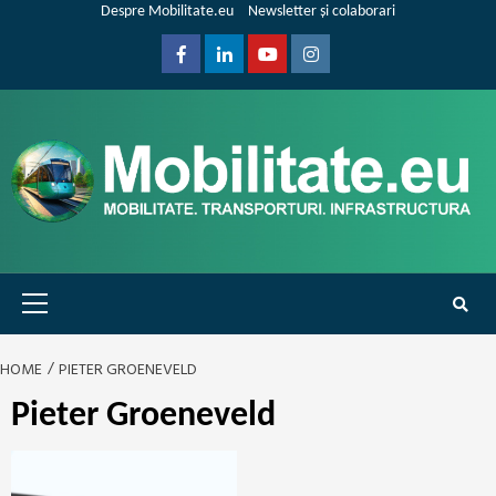
Skip
Despre Mobilitate.eu
Newsletter și colaborari
to
content
Facebook
Linkedin
Youtube
Instagram
Primary
Menu
HOME
PIETER GROENEVELD
Pieter Groeneveld