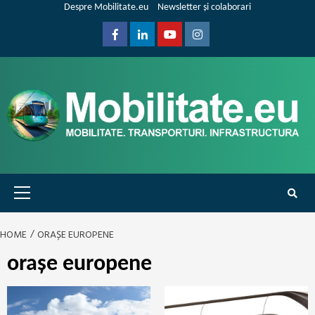
Skip
Despre Mobilitate.eu
Newsletter și colaborari
to
content
Facebook
Linkedin
Youtube
Instagram
Primary
Menu
HOME
ORAȘE EUROPENE
orașe europene