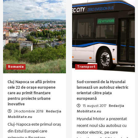
Romania
Transport
Cluj Napoca se află printre
Sud-coreenii de la Hyundai
cele 22 de orașe europene
lansează un autobuz electric
care au primit finanțare
orientat către piața
pentru proiecte urbane
europeană
inovative
15 august 2017
Redacția
24 octombrie 2018
Redacția
Mobilitate.eu
Mobilitate.eu
Hyundai Motor a prezentat
Cluj-Napoca este primul oraș
recent noul său autobuz cu
din Estul Europei care
motor electric, pe care