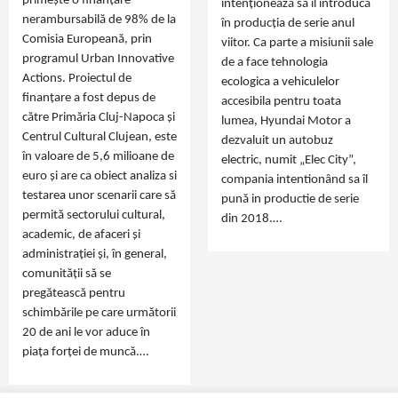
primește o finanțare
intenționează să îl introducă
nerambursabilă de 98% de la
în producția de serie anul
Comisia Europeană, prin
viitor. Ca parte a misiunii sale
programul Urban Innovative
de a face tehnologia
Actions. Proiectul de
ecologica a vehiculelor
finanțare a fost depus de
accesibila pentru toata
către Primăria Cluj-Napoca și
lumea, Hyundai Motor a
Centrul Cultural Clujean, este
dezvaluit un autobuz
în valoare de 5,6 milioane de
electric, numit „Elec City”,
euro și are ca obiect analiza si
compania intentionând sa îl
testarea unor scenarii care să
pună in productie de serie
permită sectorului cultural,
din 2018.…
academic, de afaceri și
administrației și, în general,
comunității să se
pregătească pentru
schimbările pe care următorii
20 de ani le vor aduce în
piața forței de muncă.…