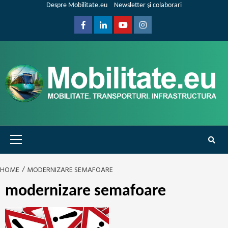
Skip
Despre Mobilitate.eu
Newsletter și colaborari
to
content
Facebook
Linkedin
Youtube
Instagram
Primary
Menu
HOME
MODERNIZARE SEMAFOARE
modernizare semafoare