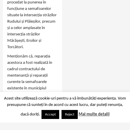
procedat la punerea în
funcțiune a semafoarelor
situate la intersecția străzilor
Rudului și Plăieșilor, precum
și a celor amplasate în
intersecția străzilor
Mărășești, Eroilor și
Torcători.
Menționăm că, reparația
acestora a fost realizată în
cadrul contractului de
mentenanță și reparații
curente la semafoarele
existente în municipiul
Ploiești.…
Acest site utilizează cookie-uri pentru a vă îmbunătăți experiența. Vom
presupune că sunteți în de acord cu acest lucru, dar puteți renunța,
dacă doriți.
Mai multe detalii
Accept
Reject
Copyright Mobilitate.eu © 2014-2026