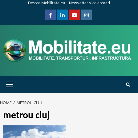
Skip
Despre Mobilitate.eu
Newsletter și colaborari
to
content
Facebook
Linkedin
Youtube
Instagram
Primary
Menu
HOME
METROU CLUJ
metrou cluj