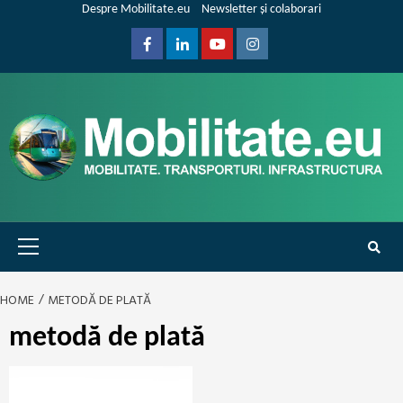
Skip
Despre Mobilitate.eu
Newsletter și colaborari
to
content
Facebook
Linkedin
Youtube
Instagram
Primary
Menu
HOME
METODĂ DE PLATĂ
metodă de plată