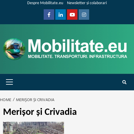
Skip
Despre Mobilitate.eu
Newsletter și colaborari
to
content
Facebook
Linkedin
Youtube
Instagram
Primary
Menu
HOME
MERIȘOR ȘI CRIVADIA
Merișor și Crivadia