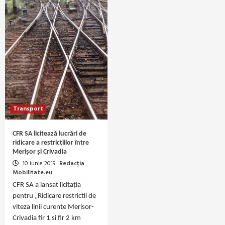
Transport
CFR SA licitează lucrări de
ridicare a restricțiilor între
Merișor și Crivadia
10 iunie 2019
Redacția
Mobilitate.eu
CFR SA a lansat licitația
pentru „Ridicare restrictii de
viteza linii curente Merisor-
Crivadia fir 1 si fir 2 km