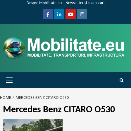
Skip
Despre Mobilitate.eu
Newsletter și colaborari
to
content
Facebook
Linkedin
Youtube
Instagram
Primary
Menu
HOME
MERCEDES BENZ CITARO O530
Mercedes Benz CITARO O530