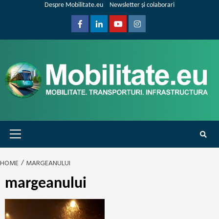
Skip
Despre Mobilitate.eu
Newsletter și colaborari
to
content
Facebook
Linkedin
Youtube
Instagram
Primary
Menu
HOME
MARGEANULUI
margeanului