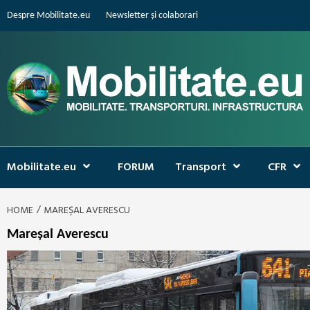
Skip
Despre Mobilitate.eu
Newsletter și colaborari
to
content
Mobilitate.eu
FORUM
Transport
CFR
HOME
MAREŞAL AVERESCU
Mareşal Averescu