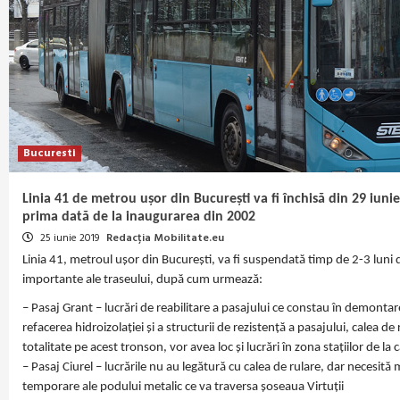
Bucuresti
Linia 41 de metrou ușor din București va fi închisă din 29 iun
prima dată de la inaugurarea din 2002
25 iunie 2019
Redacția Mobilitate.eu
Linia 41, metroul ușor din București, va fi suspendată timp de 2-3 luni d
importante ale traseului, după cum urmează:
– Pasaj Grant – lucrări de reabilitare a pasajului ce constau în demontare
refacerea hidroizolației și a structurii de rezistență a pasajului, calea de
totalitate pe acest tronson, vor avea loc și lucrări în zona stațiilor de la
– Pasaj Ciurel – lucrările nu au legătură cu calea de rulare, dar necesi
temporare ale podului metalic ce va traversa șoseaua Virtuții