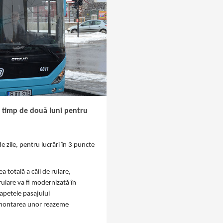
ie timp de două luni pentru
e zile, pentru lucrări în 3 puncte
a totală a căii de rulare,
 rulare va fi modernizată în
 capetele pasajului
tă montarea unor reazeme