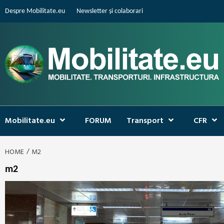
Skip
Despre Mobilitate.eu
Newsletter și colaborari
to
content
Mobilitate.eu
FORUM
Transport
CFR
HOME
M2
m2