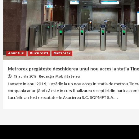
Anunturi
Bucuresti
Metrorex
Metrorex pregătește deschiderea unui nou acces la stația Tine
18 aprilie 2019
Redacția Mobilitate.eu
Lansate în anul 2016, lucrările la un nou acces în stația de metrou Tinere
compania anunțând că este în curs finalizarea recepției din partea comisi
Lucrările au fost executate de Asocierea S.C. SOPMET S.A.…