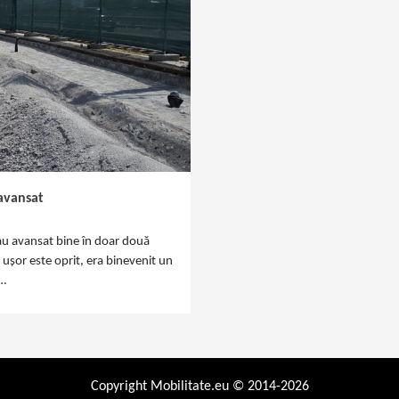
 avansat
 au avansat bine în doar două
 ușor este oprit, era binevenit un
.…
Copyright Mobilitate.eu © 2014-2026