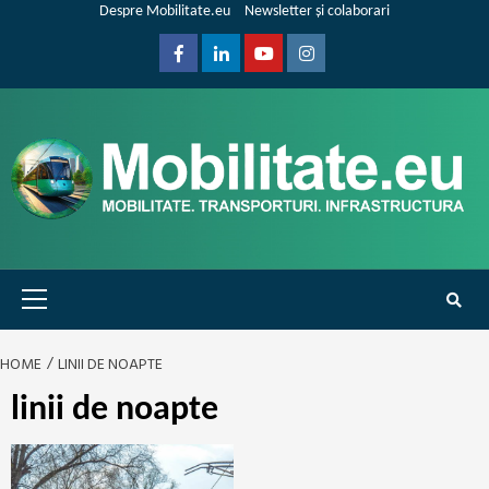
Skip
Despre Mobilitate.eu
Newsletter și colaborari
to
content
Facebook
Linkedin
Youtube
Instagram
Primary
Menu
HOME
LINII DE NOAPTE
linii de noapte