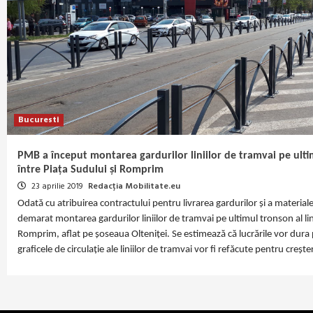
Bucuresti
PMB a început montarea gardurilor liniilor de tramvai pe ultimu
între Piața Sudului și Romprim
23 aprilie 2019
Redacția Mobilitate.eu
Odată cu atribuirea contractului pentru livrarea gardurilor și a materiale
demarat montarea gardurilor liniilor de tramvai pe ultimul tronson al lini
Romprim, aflat pe șoseaua Olteniței. Se estimează că lucrările vor dura
graficele de circulație ale liniilor de tramvai vor fi refăcute pentru crește