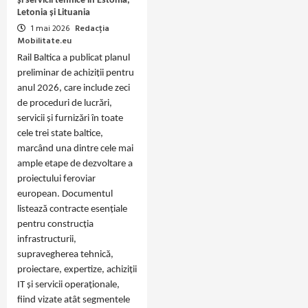
și servicii tehnice în Estonia,
Letonia și Lituania
1 mai 2026
Redacția
Mobilitate.eu
Rail Baltica a publicat planul
preliminar de achiziții pentru
anul 2026, care include zeci
de proceduri de lucrări,
servicii și furnizări în toate
cele trei state baltice,
marcând una dintre cele mai
ample etape de dezvoltare a
proiectului feroviar
european. Documentul
listează contracte esențiale
pentru construcția
infrastructurii,
supravegherea tehnică,
proiectare, expertize, achiziții
IT și servicii operaționale,
fiind vizate atât segmentele