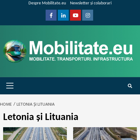
Skip
Despre Mobilitate.eu
Newsletter și colaborari
to
content
Facebook
Linkedin
Youtube
Instagram
Primary
Menu
HOME
LETONIA ȘI LITUANIA
Letonia și Lituania