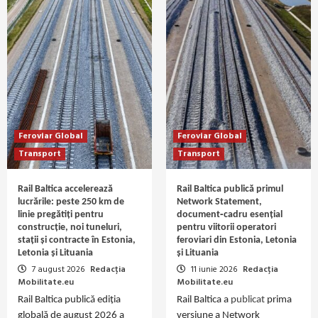
Feroviar Global
Feroviar Global
Transport
Transport
Rail Baltica accelerează
Rail Baltica publică primul
lucrările: peste 250 km de
Network Statement,
linie pregătiți pentru
document‑cadru esențial
construcție, noi tuneluri,
pentru viitorii operatori
stații și contracte în Estonia,
feroviari din Estonia, Letonia
Letonia și Lituania
și Lituania
7 august 2026
Redacția
11 iunie 2026
Redacția
Mobilitate.eu
Mobilitate.eu
Rail Baltica publică ediția
Rail Baltica a
publicat
prima
globală de august 2026 a
versiune a Network