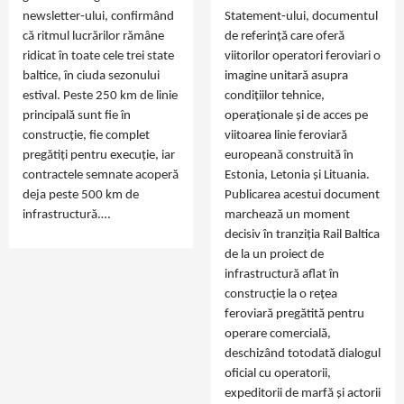
newsletter‑ului, confirmând
Statement‑ului, documentul
că ritmul lucrărilor rămâne
de referință care oferă
ridicat în toate cele trei state
viitorilor operatori feroviari o
baltice, în ciuda sezonului
imagine unitară asupra
estival. Peste 250 km de linie
condițiilor tehnice,
principală sunt fie în
operaționale și de acces pe
construcție, fie complet
viitoarea linie feroviară
pregătiți pentru execuție, iar
europeană construită în
contractele semnate acoperă
Estonia, Letonia și Lituania.
deja peste 500 km de
Publicarea acestui document
infrastructură.…
marchează un moment
decisiv în tranziția Rail Baltica
de la un proiect de
infrastructură aflat în
construcție la o rețea
feroviară pregătită pentru
operare comercială,
deschizând totodată dialogul
oficial cu operatorii,
expeditorii de marfă și actorii