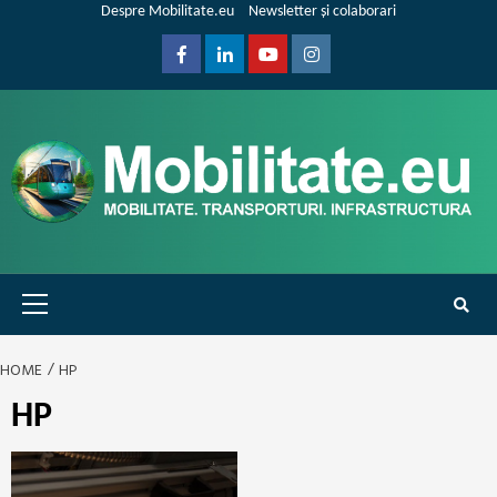
Skip
Despre Mobilitate.eu
Newsletter și colaborari
to
content
Facebook
Linkedin
Youtube
Instagram
Primary
Menu
HOME
HP
HP