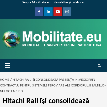
Skip
Despre Mobilitate.eu
Newsletter și colaborari
to
content
Facebook
Linkedin
Youtube
Instagram
Primary
Menu
HOME
HITACHI RAIL ÎȘI CONSOLIDEAZĂ PREZENȚA ÎN MEXIC PRIN
CONTRACTUL PENTRU SISTEMELE FEROVIARE ALE CORIDORULUI SALTILLO–
NUEVO LAREDO
Hitachi Rail își consolidează