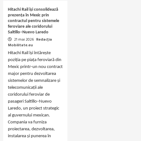
Hitachi Rail își consolidează
prezența în Mexic prin
contractul pentru sistemele
feroviare ale coridorului
Saltillo–Nuevo Laredo
21 mai 2026
Redacția
Mobilitate.eu
Hitachi Rail își întărește
poziția pe piața feroviară din
Mexic printr-un nou contract
major pentru dezvoltarea
sistemelor de semnalizare și
telecomunicații ale
coridorului feroviar de
pasageri Saltillo–Nuevo
Laredo, un proiect strategic
al guvernului mexican.
Compania va furniza
proiectarea, dezvoltarea,
instalarea și punerea în